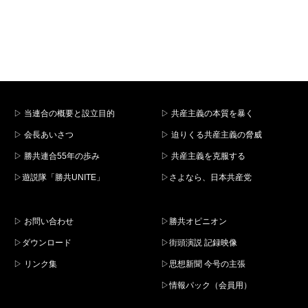
▷ 当連合の概要と設立目的
▷ 共産主義の本質を暴く
▷ 会長あいさつ
▷ 迫りくる共産主義の脅威
▷ 勝共連合55年の歩み
▷ 共産主義を克服する
▷遊説隊「勝共UNITE」
▷さよなら、日本共産党
▷ お問い合わせ
▷勝共オピニオン
▷ダウンロード
▷街頭演説 記録映像
▷ リンク集
▷思想新聞 今号の主張
▷情報パック（会員用）