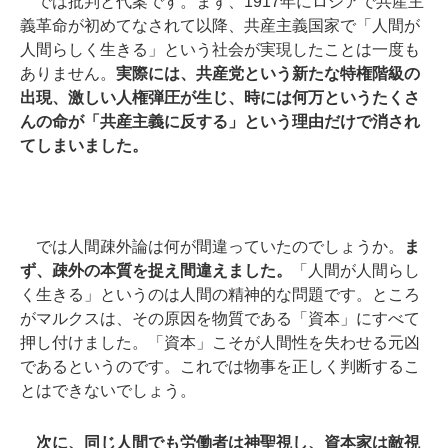
では批判と代案です。まず、1917年にロシアで共産主
義革命が初めてなされて以降、共産主義国家で「人間が
人間らしく生きる」という社会が実現したことは一度も
ありません。
実際には、共産党という新たな特権階級の
出現、激しい人権弾圧が生じ、時には何万というたくさ
んの命が「共産主義に反する」という理由だけで消され
てしまいました。
では人間疎外論は何が間違っていたのでしょうか。
ま
ず、疎外の本質を捉え間違えました。
「人間が人間らし
く生きる」というのは人間の精神的な問題です。ところ
がマルクスは、その原因を物質である「資本」にすべて
押し付けました。「資本」こそが人間性を失わせる元凶
であるというのです。これでは物事を正しく判断するこ
とはできないでしょう。
次に、同じ人間でも労働者は神聖視し、資本家は敵視