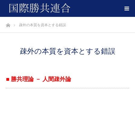
ホーム
疎外の本質を資本とする錯誤
疎外の本質を資本とする錯誤
■ 勝共理論 － 人間疎外論