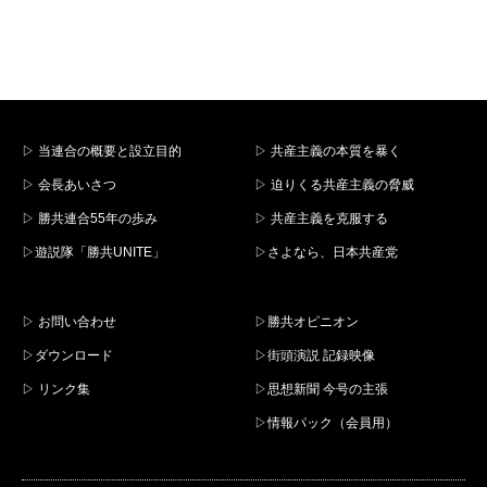
▷ 当連合の概要と設立目的
▷ 共産主義の本質を暴く
▷ 会長あいさつ
▷ 迫りくる共産主義の脅威
▷ 勝共連合55年の歩み
▷ 共産主義を克服する
▷遊説隊「勝共UNITE」
▷さよなら、日本共産党
▷ お問い合わせ
▷勝共オピニオン
▷ダウンロード
▷街頭演説 記録映像
▷ リンク集
▷思想新聞 今号の主張
▷情報パック（会員用）