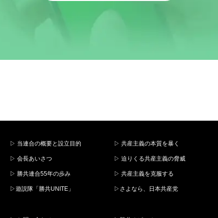
▷ 当連合の概要と設立目的
▷ 共産主義の本質を暴く
▷ 会長あいさつ
▷ 迫りくる共産主義の脅威
▷ 勝共連合55年の歩み
▷ 共産主義を克服する
▷遊説隊「勝共UNITE」
▷さよなら、日本共産党