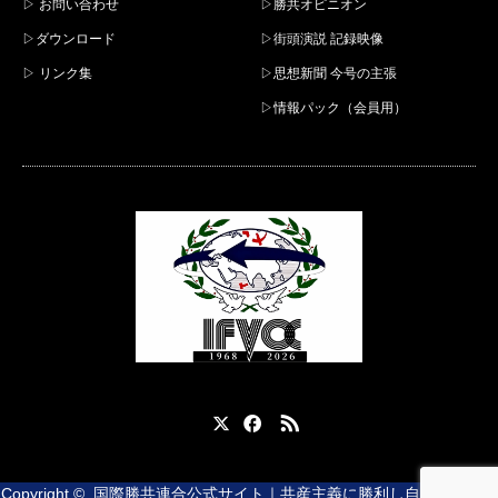
▷ お問い合わせ
▷勝共オピニオン
▷ダウンロード
▷街頭演説 記録映像
▷ リンク集
▷思想新聞 今号の主張
▷情報パック（会員用）
X
Facebook
RSS
Copyright ©
国際勝共連合公式サイト｜共産主義に勝利し自由と平和を