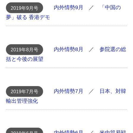
内外情勢9月
／
「中国の
2019年9月号
夢」破る 香港デモ
内外情勢8月
／
参院選の総
2019年8月号
括と今後の展望
内外情勢7月
／
日本、対韓
2019年7月号
輸出管理強化
内外情勢6月
／
米中貿易戦