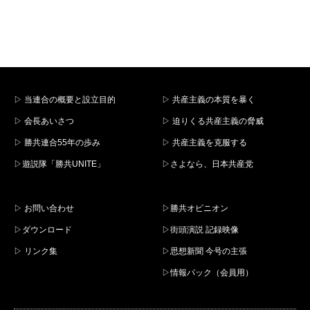
▷ 当連合の概要と設立目的
▷ 共産主義の本質を暴く
▷ 会長あいさつ
▷ 迫りくる共産主義の脅威
▷ 勝共連合55年の歩み
▷ 共産主義を克服する
▷遊説隊「勝共UNITE」
▷さよなら、日本共産党
▷ お問い合わせ
▷勝共オピニオン
▷ダウンロード
▷街頭演説 記録映像
▷ リンク集
▷思想新聞 今号の主張
▷情報パック（会員用）