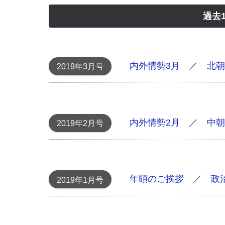
過去
内外情勢3月
／
北朝
2019年3月号
内外情勢2月
／
中朝
2019年2月号
年頭のご挨拶
／
政
2019年1月号