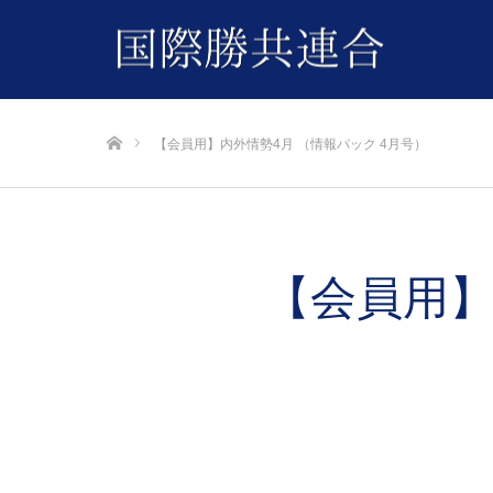
ホーム
【会員用】内外情勢4月 （情報パック 4月号）
【会員用】