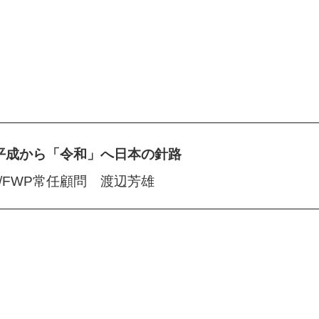
平成から「令和」へ 日本の針路
C/FWP常任顧問 渡辺芳雄