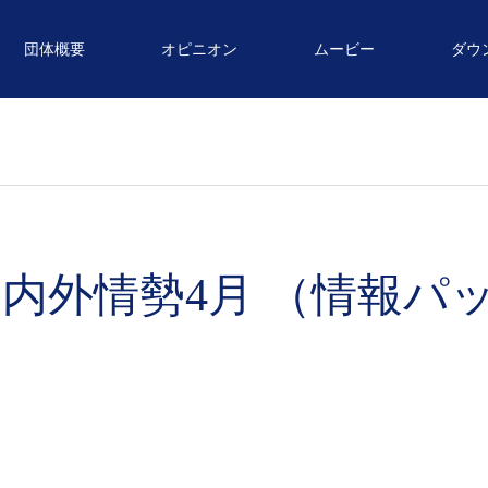
団体概要
オピニオン
ムービー
ダウ
内外情勢4月 （情報パッ