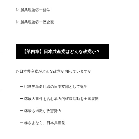
▷ 勝共理論②ー哲学
▷ 勝共理論③ー歴史観
【第四章】日本共産党はどんな政党か？
▷日本共産党がどんな政党か 知っていますか
ー ①世界革命組織の日本支部として誕生
ー ②殺人事件を含む暴力的破壊活動を全国展開
ー ③最も過激な改憲勢力
ー ④さよなら、日本共産党