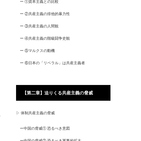
ー ①資本主義との比較
ー ②共産主義の排他的暴力性
ー ③共産主義の人間観
ー ④共産主義の階級闘争史観
ー ⑤マルクスの動機
ー ⑥日本の「リベラル」は共産主義者
【第二章】迫りくる共産主義の脅威
▷ 体制共産主義の脅威
ー中国の脅威① 恐るべき意図
ー中国の脅威② 恐るべき軍事的拡大