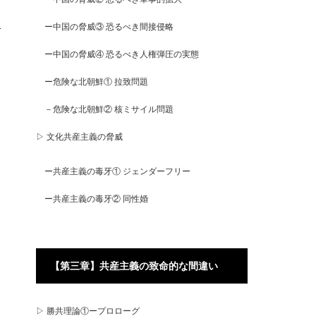
ー中国の脅威③ 恐るべき間接侵略
ー中国の脅威④ 恐るべき人権弾圧の実態
ー危険な北朝鮮① 拉致問題
－危険な北朝鮮② 核ミサイル問題
▷ 文化共産主義の脅威
ー共産主義の毒牙① ジェンダーフリー
ー共産主義の毒牙② 同性婚
【第三章】共産主義の致命的な間違い
▷ 勝共理論①ープロローグ