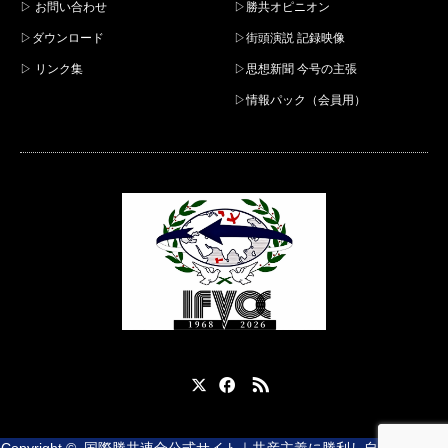
▷ お問い合わせ
▷勝共オピニオン
▷ダウンロード
▷街頭演説 記録映像
▷ リンク集
▷思想新聞 今号の主張
▷情報パック（会員用）
X
Facebook
RSS
Copyright ©
国際勝共連合公式サイト｜共産主義に勝利し自由と平和を