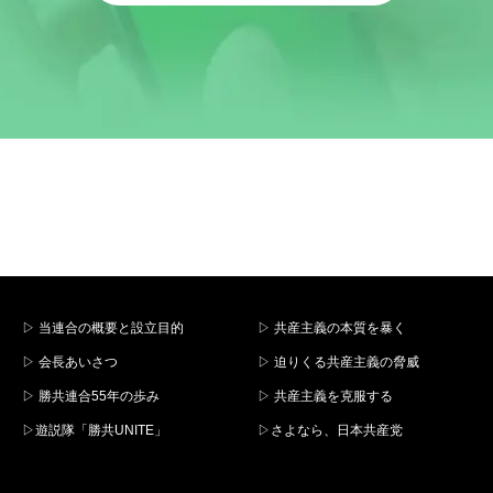
▷ 当連合の概要と設立目的
▷ 共産主義の本質を暴く
▷ 会長あいさつ
▷ 迫りくる共産主義の脅威
▷ 勝共連合55年の歩み
▷ 共産主義を克服する
▷遊説隊「勝共UNITE」
▷さよなら、日本共産党