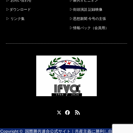
▷ お問い合わせ
▷勝共オピニオン
▷ダウンロード
▷街頭演説 記録映像
▷ リンク集
▷思想新聞 今号の主張
▷情報パック（会員用）
X
Facebook
RSS
Copyright ©
国際勝共連合公式サイト｜共産主義に勝利し自由と平和を