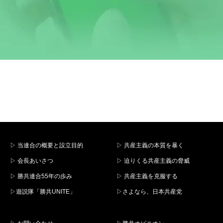
▷ 当連合の概要と設立目的
▷ 共産主義の本質を暴く
▷ 会長あいさつ
▷ 迫りくる共産主義の脅威
▷ 勝共連合55年の歩み
▷ 共産主義を克服する
▷遊説隊「勝共UNITE」
▷さよなら、日本共産党