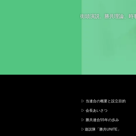
街頭演説、勝共理論、時
▷ 当連合の概要と設立目的
▷ 会長あいさつ
▷ 勝共連合55年の歩み
▷遊説隊「勝共UNITE」