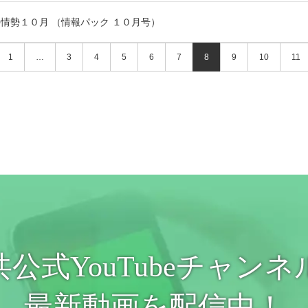
情勢１０月 （情報パック １０月号）
1
…
3
4
5
6
7
8
9
10
11
共公式YouTubeチャンネ
最新動画を配信中！