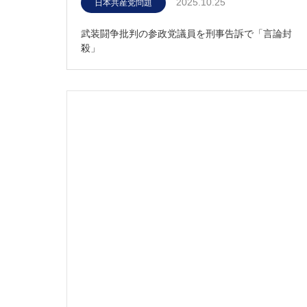
2025.10.25
日本共産党問題
武装闘争批判の参政党議員を刑事告訴で「言論封
殺」