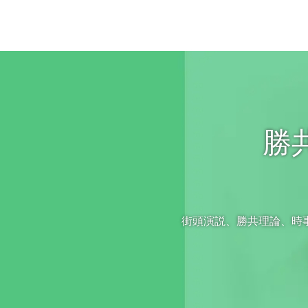
勝
街頭演説、勝共理論、時