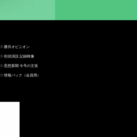
▷勝共オピニオン
▷街頭演説 記録映像
▷思想新聞 今号の主張
▷情報パック（会員用）