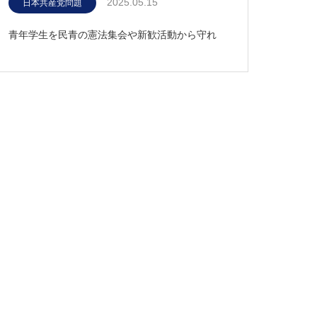
2025.05.15
日本共産党問題
青年学生を民青の憲法集会や新歓活動から守れ