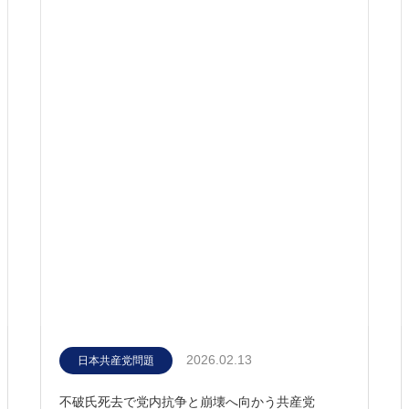
2026.02.13
日本共産党問題
不破氏死去で党内抗争と崩壊へ向かう共産党