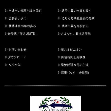
▷ 当連合の概要と設立目的
▷ 共産主義の本質を暴く
▷ 会長あいさつ
▷ 迫りくる共産主義の脅威
▷ 勝共連合55年の歩み
▷ 共産主義を克服する
▷遊説隊「勝共UNITE」
▷さよなら、日本共産党
▷ お問い合わせ
▷勝共オピニオン
▷ダウンロード
▷街頭演説 記録映像
▷ リンク集
▷思想新聞 今号の主張
▷情報パック（会員用）