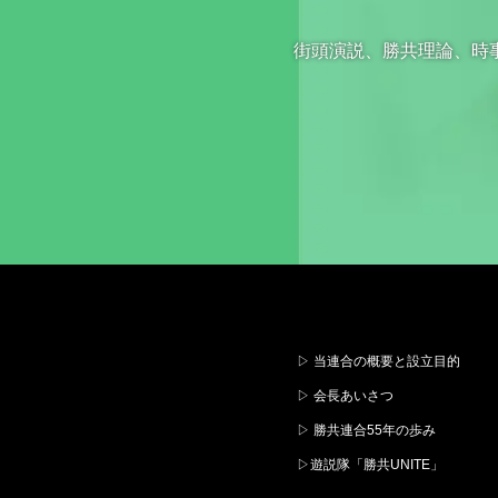
街頭演説、勝共理論、時
▷ 当連合の概要と設立目的
▷ 会長あいさつ
▷ 勝共連合55年の歩み
▷遊説隊「勝共UNITE」