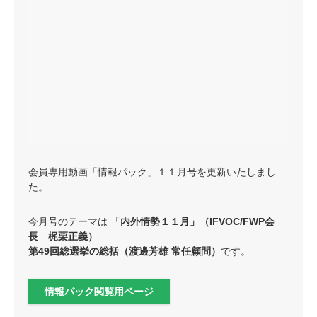
会員専用動画「情報パック」１１月号を更新いたしまし
た。
今月号のテーマは 「
内外情勢１１月」（IFVOC/FWP会
長 梶栗正義）
第49回総選挙の総括（渡邊芳雄 常任顧問）
です。
情報パック閲覧用ページ