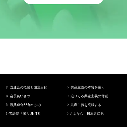
▷ 当連合の概要と設立目的
▷ 共産主義の本質を暴く
▷ 会長あいさつ
▷ 迫りくる共産主義の脅威
▷ 勝共連合55年の歩み
▷ 共産主義を克服する
▷遊説隊「勝共UNITE」
▷さよなら、日本共産党