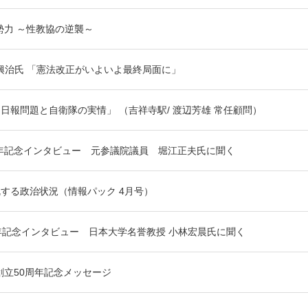
勢力 ～性教協の逆襲～
興治氏 「憲法改正がいよいよ最終局面に」
日報問題と自衛隊の実情」 （吉祥寺駅/ 渡辺芳雄 常任顧問）
年記念インタビュー 元参議院議員 堀江正夫氏に聞く
する政治状況（情報パック 4月号）
年記念インタビュー 日本大学名誉教授 小林宏晨氏に聞く
創立50周年記念メッセージ