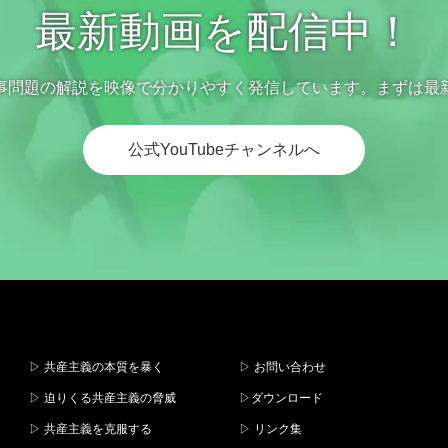
最新動画を配信中！
事問題の解説を映像で分かりやすく発信しています。まずは最
公式YouTubeチャンネルへ
▷ 共産主義の本質を暴く
▷ お問い合わせ
▷ 迫りくる共産主義の脅威
▷ダウンロード
▷ 共産主義を克服する
▷ リンク集