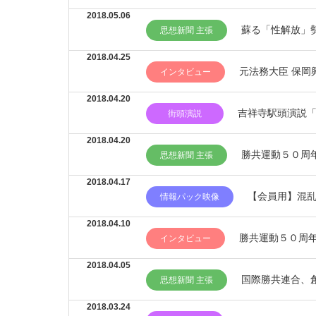
2018.05.06
蘇る「性解放」
思想新聞 主張
2018.04.25
元法務大臣 保岡
インタビュー
2018.04.20
吉祥寺駅頭演説「
街頭演説
2018.04.20
勝共運動５０周
思想新聞 主張
2018.04.17
【会員用】混乱
情報パック映像
2018.04.10
勝共運動５０周
インタビュー
2018.04.05
国際勝共連合、
思想新聞 主張
2018.03.24