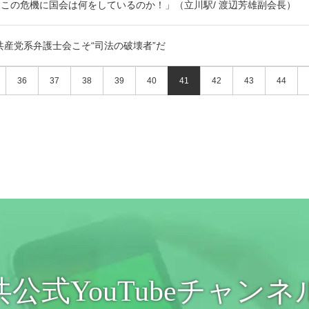
この危機に国会は何をしているのか！」（立川駅/ 渡辺芳雄副会長）
共産党系弁護士会こそ“司法の破壊者”だ
36
37
38
39
40
41
42
43
44
共公式YouTubeチャンネ