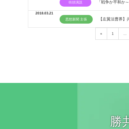
「戦争か平和か～
街頭演説
2018.03.21
【左翼法曹界】
思想新聞 主張
«
1
…
勝