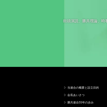
街頭演説、勝共理論、時
▷ 当連合の概要と設立目的
▷ 会長あいさつ
▷ 勝共連合55年の歩み