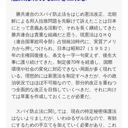
勝共連合のスパイ防止法をはじめ憲法改正、北朝
鮮による邦人拉致問題を先駆けて訴えたことは日本
にとって意義ある活動で、それを長く継続してきた
勝共連合は貴重な組織だと思う。現憲法はＱＨＱ
（連合国軍総司令部）占領統治時代に、実質アメリ
カから押しつけられ、日本は昭和27（１９５２）
年の主権回復後も、条文を一字一句変えず、後生大
事に護り続けてきた。制定後70年を経過し、国際
環境や社会の変化に対応できない局面が多く現れて
いる。理想的には新憲法を制定すべきだが、今の政
治状況ではほぼ不可能なので、部分的改正を重ねつ
つ全面的な改正を目指していくべきだ。それに向け
ては草案を作成しておくことが必要だ。
スパイ防止法に関しては、現在の特定秘密保護法
はないよりましだが、いわゆるザル法なので、有効
にするための手立てを加えていく必要があり、これ