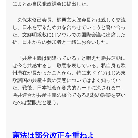
にまとめ自民党政調会に提出した。
久保木修己会長、梶栗玄太郎会長とは親しく交流
し、日本を守るため力を合わせていこうと誓い合っ
た。文鮮明総裁にはソウルでの国際会議に出席した
折、日本からの参加者と一緒にお会いした。
「共産主義は間違っている」と唱えた勝共運動に
は今も共感するし、敬意を表している。私自身も欧
州滞在が長かったことから、特に東ドイツはじめ東
欧諸国の共産主義の実態についてはよく知ってい
た。戦後、日本社会が容共的ムードに流される中、
勝共連合が共産主義の核心である思想の誤謬を突い
たのは慧眼だと思う。
憲法は部分改正を重ねよ