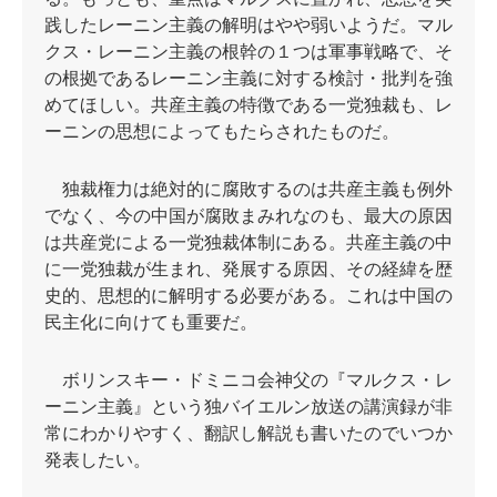
践したレーニン主義の解明はやや弱いようだ。マル
クス・レーニン主義の根幹の１つは軍事戦略で、そ
の根拠であるレーニン主義に対する検討・批判を強
めてほしい。
共産主義の特徴である一党独裁も、レ
ーニンの思想によってもたらされたものだ。
独裁権力は絶対的に腐敗するのは共産主義も例外
でなく、今の中国が腐敗まみれなのも、最大の原因
は共産党による一党独裁体制にある。共産主義の中
に一党独裁が生まれ、発展する原因、その経緯を歴
史的、思想的に解明する必要がある。これは中国の
民主化に向けても重要だ。
ボリンスキー・ドミニコ会神父の『マルクス・レ
ーニン主義』という独バイエルン放送の講演録が非
常にわかりやすく、翻訳し解説も書いたのでいつか
発表したい。