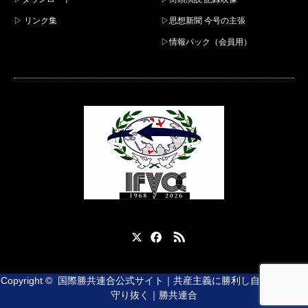
▷ リンク集
▷思想新聞 今号の主張
▷情報パック（会員用）
X
Facebook
RSS
Copyright ©
国際勝共連合公式サイト｜共産主義に勝利し自由と平和を
守り抜く｜勝共連合