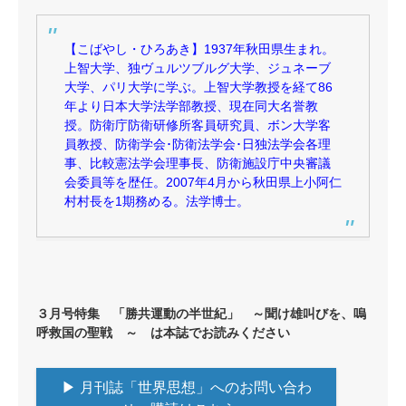
【こばやし・ひろあき】1937年秋田県生まれ。
上智大学、独ヴュルツブルグ大学、ジュネーブ
大学、パリ大学に学ぶ。上智大学教授を経て86
年より日本大学法学部教授、現在同大名誉教
授。防衛庁防衛研修所客員研究員、ボン大学客
員教授、防衛学会･防衛法学会･日独法学会各理
事、比較憲法学会理事長、防衛施設庁中央審議
会委員等を歴任。2007年4月から秋田県上小阿仁
村村長を1期務める。法学博士。
３月号特集 「勝共運動の半世紀」 ～聞け雄叫びを、嗚
呼救国の聖戦 ～ は本誌でお読みください
▶ 月刊誌「世界思想」へのお問い合わ