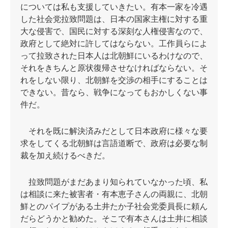
については私も支援していきたい。有本一家を冷遇
した社会党拉致問題は、日本の国家主権に対する重
大な侵害で、国民に対する深刻な人権侵害なので、
政府として絶対に許してはならない。工作員らによ
って拉致された日本人は北朝鮮にいるわけなので、
それをきちんと原状復帰させなければならない。そ
れをしない限り、北朝鮮を交渉の相手にすることは
できない。昔なら、戦争になってもおかしくない事
件だ。
それを既に解決済みだとして日本政府に様々な要
求をしてくる北朝鮮は言語道断で、政府は必要な制
裁を加え続けるべきだ。
拉致問題がまだあまり知られていなかった頃、私
は相談に来た被害者・有本恵子さんの両親に、北朝
鮮とのパイプがある土井たか子社会党委員長に頼ん
だらどうかと勧めた。そこで有本さんは土井に相談