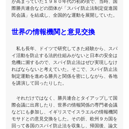
が高まっていた１９８０年代の初め頃で、当時、国
際勝共連合などの団体が「スパイ防止法制定促進国
民会議」を結成し、全国的な運動を展開していた。
世界の情報機関と意見交換
私も長年、ドイツで研究してきた経験から、スパ
イ活動を防止する法的仕組みがないと日本の安全は
危機に瀕するので、スパイ防止法はぜひ実現しなけ
ればならないと考えていた。そこで、スパイ防止法
制定運動を進める勝共と関係を密にしながら、各地
を講演して回ったりした。
それだけではなく、勝共連合とタイアップして国
際会議に出席したり、世界の情報関係の専門者会議
などにも参加し、イギリスでイスラエルの情報機関
モサドとの意見交換をした。その折、欧州９カ国を
回って各国のスパイ防止法を収集し、帰国後、論文