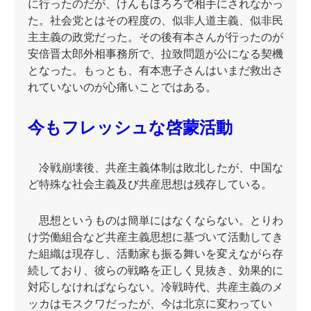
に行ったのだが、けんもほろろで相手にされなかっ
た。社会党とはその程度の、似非人道主義、似非民
主主義の政党だった。その後有本さんが行ったのが
安倍晋太郎外相事務所で、拉致問題が公になる契機
となった。もっとも、有本恵子さんはいまだ救出さ
れていないのが心痛いことではある。
今もフレッシュな啓蒙活動
冷戦崩壊後、共産主義体制は敗北したが、中国な
ど特殊な社会主義及び共産思想は残存している。
思想というものは簡単にはなくならない。とりわ
け労働組合など共産主義思想に基づいて活動してき
た組織は現存し、活動家も振る舞いを変えながら存
続しており、彼らの戦略を正しく見抜き、効果的に
対応しなければならない。冷戦時代、共産主義のメ
ッカはモスクワだったが、今は北京に変わってい