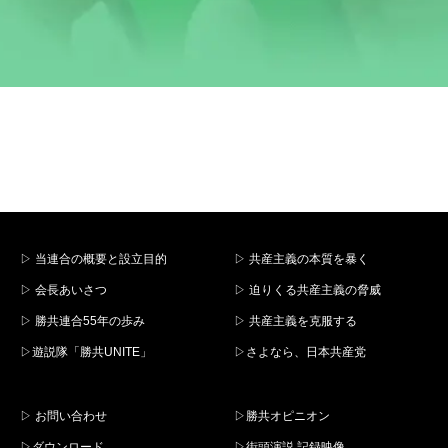
▷ 当連合の概要と設立目的
▷ 共産主義の本質を暴く
▷ 会長あいさつ
▷ 迫りくる共産主義の脅威
▷ 勝共連合55年の歩み
▷ 共産主義を克服する
▷遊説隊「勝共UNITE」
▷さよなら、日本共産党
▷ お問い合わせ
▷勝共オピニオン
▷ダウンロード
▷街頭演説 記録映像