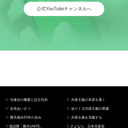
公式YouTubeチャンネルへ
▷ 当連合の概要と設立目的
▷ 共産主義の本質を暴く
▷ 会長あいさつ
▷ 迫りくる共産主義の脅威
▷ 勝共連合55年の歩み
▷ 共産主義を克服する
▷遊説隊「勝共UNITE」
▷さよなら、日本共産党