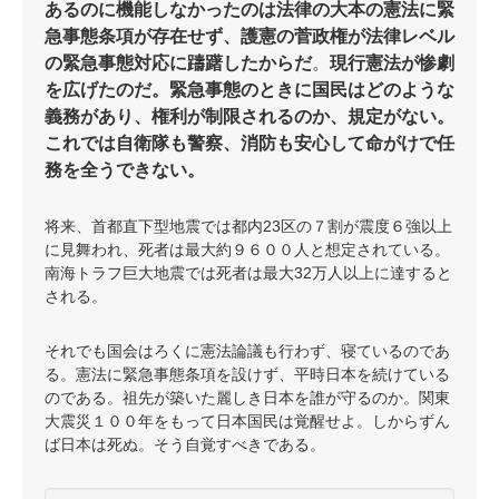
あるのに機能しなかったのは法律の大本の憲法に緊
急事態条項が存在せず、護憲の菅政権が法律レベル
の緊急事態対応に躊躇したからだ
。
現行憲法が惨劇
を広げたのだ。緊急事態のときに国民はどのような
義務があり、権利が制限されるのか、規定がない。
これでは自衛隊も警察、消防も安心して命がけで任
務を全うできない。
将来、首都直下型地震では都内23区の７割が震度６強以上
に見舞われ、死者は最大約９６００人と想定されている。
南海トラフ巨大地震では死者は最大32万人以上に達すると
される。
それでも国会はろくに憲法論議も行わず、寝ているのであ
る。憲法に緊急事態条項を設けず、平時日本を続けている
のである。祖先が築いた麗しき日本を誰が守るのか。関東
大震災１００年をもって日本国民は覚醒せよ。しからずん
ば日本は死ぬ。そう自覚すべきである。