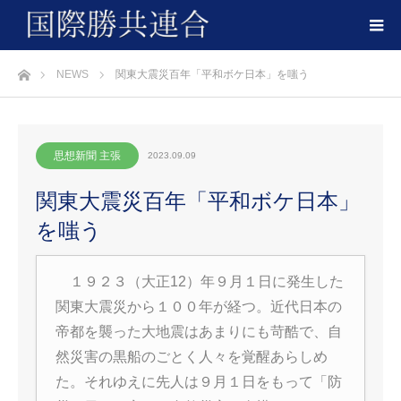
ホーム
NEWS
関東大震災百年「平和ボケ日本」を嗤う
思想新聞 主張
2023.09.09
関東大震災百年「平和ボケ日本」
を嗤う
１９２３（大正12）年９月１日に発生した
関東大震災から１００年が経つ。近代日本の
帝都を襲った大地震はあまりにも苛酷で、自
然災害の黒船のごとく人々を覚醒あらしめ
た。それゆえに先人は９月１日をもって「防