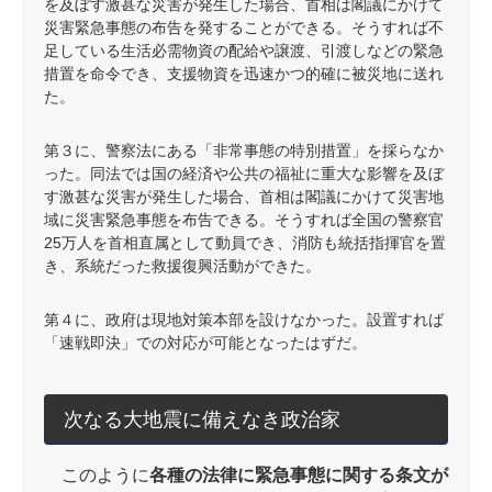
を及ぼす激甚な災害が発生した場合、首相は閣議にかけて
災害緊急事態の布告を発することができる。そうすれば不
足している生活必需物資の配給や譲渡、引渡しなどの緊急
措置を命令でき、支援物資を迅速かつ的確に被災地に送れ
た。
第３に、警察法にある「非常事態の特別措置」を採らなか
った。同法では国の経済や公共の福祉に重大な影響を及ぼ
す激甚な災害が発生した場合、首相は閣議にかけて災害地
域に災害緊急事態を布告できる。そうすれば全国の警察官
25万人を首相直属として動員でき、消防も統括指揮官を置
き、系統だった救援復興活動ができた。
第４に、政府は現地対策本部を設けなかった。設置すれば
「速戦即決」での対応が可能となったはずだ。
次なる大地震に備えなき政治家
このように
各種の法律に緊急事態に関する条文が