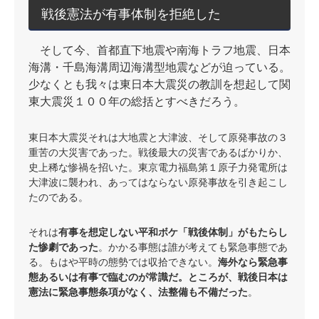
戦後憲法が有事体制を拒絶した
そして今、首都直下地震や南海トラフ地震、日本
海溝・千島海溝周辺海溝型地震などが迫っている。
少なくとも我々は東日本大震災の教訓を想起して関
東大震災１００年の総括とすべきだろう。
東日本大震災それは大地震と大津波、そして原発事故の３
重苦の大災害であった。戦後最大の災害であるばかりか、
史上稀な惨禍を招いた。東京電力福島第１原子力発電所は
大津波に襲われ、あってはならない原発事故を引き起こし
たのである。
それは
有事を想定しない平和ボケ「戦後体制」がもたらし
た惨劇であった
。かかる事態は誰が考えても緊急事態であ
る。もはや平時の態勢では収拾できない。
海外なら緊急事
態あるいは有事で臨むのが常識だ。ところが、戦後日本は
憲法に緊急事態条項がなく、法整備も不備だった
。