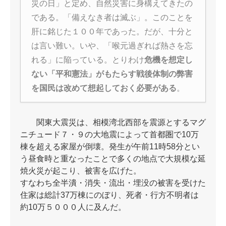
災の日」と定め、自然災害に身構えてきたの
である。「備えなき者は滅ぶ」。このことを
肝に銘じた１００年であった。だが、十分と
は言い難い。いや、「喉元過ぎれば熱さを忘
れる」に陥っている。とりわけ
危機を想定し
ない「平和憲法」がもたらす戦後体制の弊害
を国民は改めて想起しておく必要がある
。
関東大震災は、相模湾北西部を震源とするマグ
ニチュード７・９の大地震によって首都圏で10万
棟を超える家屋が倒壊。発生が午前11時58分とい
う昼食時と重なったことで多くの地点で大規模な延
焼火災が起こり、被害を広げた。
すなわち全半潰・消失・流出・埋没の被害を受けた
住家は総計37万棟にのぼり、死者・行方不明者は
約10万５０００人に及んだ。