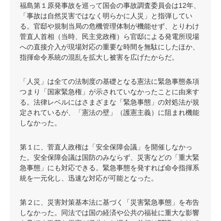
福島第１原発事故を巡って国会の事故調査委員会は12年、
「事故は自然災害ではなく明らかに人災」と指弾してい
る。官邸や規制当局の危機管理体制が機能せず、とりわけ
菅直人首相（当時、民主党政権）ら官邸による発電所現場
への直接介入が現場対応の重要な時間を無駄にしたほか、
指揮命令系統の混乱を拡大し被害を広げたからだ。
「人災」は全ての法制度の基礎となる憲法に緊急事態条項
つまり「国家緊急権」が示されていなかったことに由来す
る。法律レベルにはさまざまな「緊急事態」の対処法が規
定されているが、「憲法の壁」（護憲主義）に阻まれ機能
しなかった。
第１に、菅直人政権は「安全保障会議」を開催しなかっ
た。安全保障会議は国防のみならず、災害などの「重大緊
急事態」にも対応できる。緊急事態を発すれば命令指揮系
統を一元化し、迅速な対応が可能となった。
第２に、災害対策基本法に基づく「災害緊急事態」を布告
しなかった。同法では国の経済や公共の福祉に重大な影響