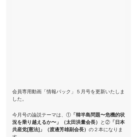
会員専用動画「情報パック」５月号を更新いたしま
した。
今月号の論説テーマは、①
「韓半島問題〜危機的状
況を乗り越えるか〜」（太田洪量会長）
と②
「日本
共産党[憲法]」（渡邊芳雄副会長）
の２本になりま
す。