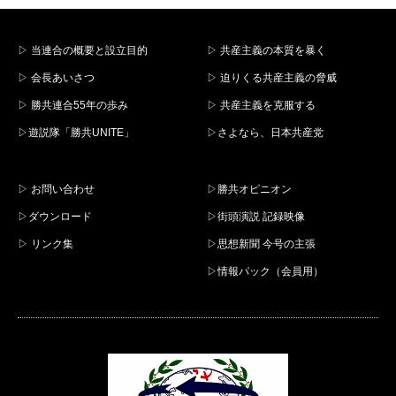
▷ 当連合の概要と設立目的
▷ 共産主義の本質を暴く
▷ 会長あいさつ
▷ 迫りくる共産主義の脅威
▷ 勝共連合55年の歩み
▷ 共産主義を克服する
▷遊説隊「勝共UNITE」
▷さよなら、日本共産党
▷ お問い合わせ
▷勝共オピニオン
▷ダウンロード
▷街頭演説 記録映像
▷ リンク集
▷思想新聞 今号の主張
▷情報パック（会員用）