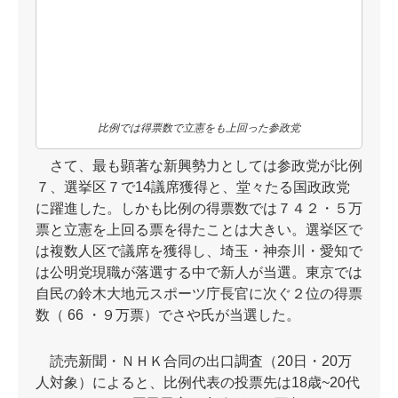
比例では得票数で立憲をも上回った参政党
さて、最も顕著な新興勢力としては参政党が比例
７、選挙区７で14議席獲得と、堂々たる国政政党
に躍進した。しかも比例の得票数では７４２・５万
票と立憲を上回る票を得たことは大きい。選挙区で
は複数人区で議席を獲得し、埼玉・神奈川・愛知で
は公明党現職が落選する中で新人が当選。東京では
自民の鈴木大地元スポーツ庁長官に次ぐ２位の得票
数（ 66 ・９万票）でさや氏が当選した。
読売新聞・ＮＨＫ合同の出口調査（20日・20万
人対象）によると、比例代表の投票先は18歳~20代