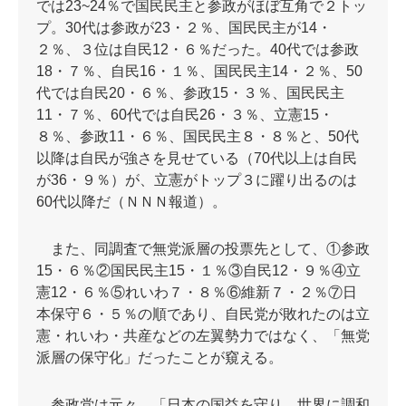
では23~24％で国民民主と参政がほぼ互角で２トッ
プ。30代は参政が23・２％、国民民主が14・
２％、３位は自民12・６％だった。40代では参政
18・７％、自民16・１％、国民民主14・２％、50
代では自民20・６％、参政15・３％、国民民主
11・７％、60代では自民26・３％、立憲15・
８％、参政11・６％、国民民主８・８％と、50代
以降は自民が強さを見せている（70代以上は自民
が36・９％）が、立憲がトップ３に躍り出るのは
60代以降だ（ＮＮＮ報道）。
また、同調査で無党派層の投票先として、①参政
15・６％②国民民主15・１％③自民12・９％④立
憲12・６％⑤れいわ７・８％⑥維新７・２％⑦日
本保守６・５％の順であり、自民党が敗れたのは立
憲・れいわ・共産などの左翼勢力ではなく、「無党
派層の保守化」だったことが窺える。
参政党は元々、「日本の国益を守り、世界に調和