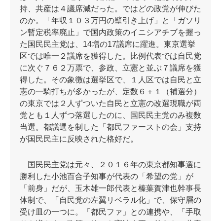
持、共産は４議席減だった。ではどの政党が伸びた
のか。「年収１０３万円の壁引き上げ」と「ガソリ
ン暫定税率廃止」で国内政策のイニシアチブを握っ
た国民民主党は、14増の17議席に躍進。東京選挙
区では唯一２議席を獲得した。比例代表では自民党
に次ぐ７６２万票で、参政、立憲と並ぶ７議席を獲
得した。その象徴は選挙区で、１人区では自民と立
憲の一騎打ちが多かったが、定数６＋１（補選分）
の東京では２人ずついた自民と立憲の改選現職が両
党とも１人ずつ落選したのに、国民民主党のみ複数
当選。都議選を制した「都民ファーストの会」支持
が国民民主に反映された格好だ。
国民民主党は元々、２０１６年の東京都知事選に
勝利した小池百合子知事が代表の「希望の党」が
「前身」だが、玉木雄一郎代表と榛葉賀津也幹事長
体制で、「自民党の左翼リベラル化」で、保守層の
受け皿の一つに。「都民ファ」との連携や、「手取