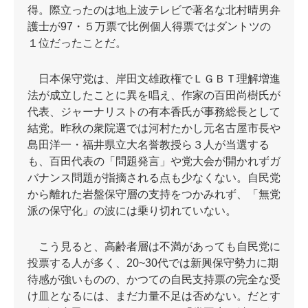
得。際立ったのは地上波テレビで著名な北村晴男弁
護士が97・５万票で比例個人得票ではダントツの
１位だったことだ。
日本保守党は、岸田文雄政権でＬＧＢＴ理解増進
法が成立したことに異を唱え、作家の百田尚樹氏が
代表、ジャーナリストの有本香氏が事務総長として
結党。昨秋の衆院選では河村たかし元名古屋市長や
島田洋一・福井県立大名誉教授ら３人が当選する
も、百田代表の「問題発言」や党大会が開かれずガ
バナンス問題が指摘される点も少なくない。自民党
から離れた岩盤保守層の支持をつかみれず、「無党
派の保守化」の波には乗り切れていない。
こう見ると、高齢者層は不満があっても自民党に
投票する人が多く、20~30代では新興保守勢力に期
待感が強いものの、かつての自民支持票の完全な受
け皿となるには、まだ力量不足は否めない。だとす