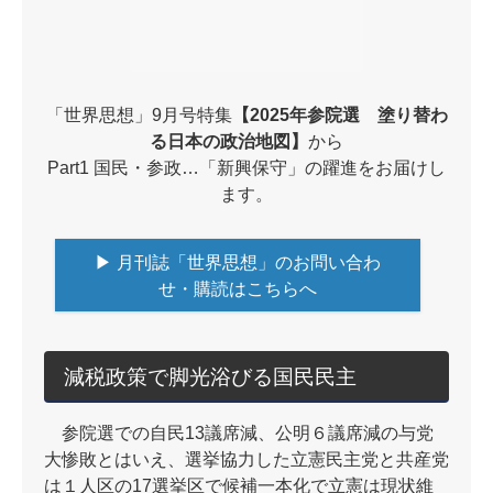
「世界思想」9月号特集
【2025年参院選 塗り替わ
る日本の政治地図】
から
Part1 国民・参政…「新興保守」の躍進をお届けし
ます。
▶ 月刊誌「世界思想」のお問い合わ
せ・購読はこちらへ
減税政策で脚光浴びる国民民主
参院選での自民13議席減、公明６議席減の与党
大惨敗とはいえ、選挙協力した立憲民主党と共産党
は１人区の17選挙区で候補一本化で立憲は現状維