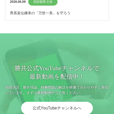
2026.06.09
思想新聞 主張
男系皇位継承の「万世一系」を守ろう
勝共公式YouTubeチャンネルで
最新動画を配信中！
街頭演説、勝共理論、時事問題の解説を映像で分かりやすく発信
しています。まずは最新動画からご覧ください。
公式YouTubeチャンネルへ