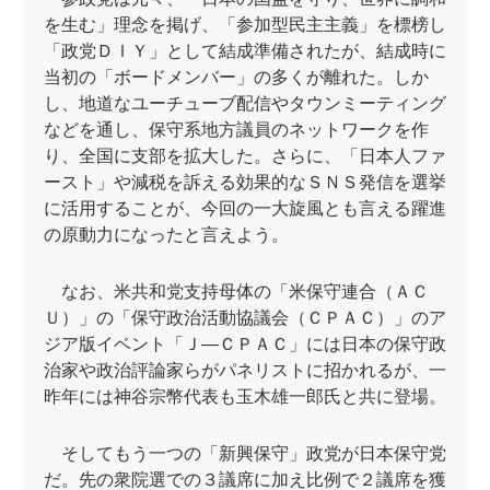
を生む」理念を掲げ、「参加型民主主義」を標榜し
「政党ＤＩＹ」として結成準備されたが、結成時に
当初の「ボードメンバー」の多くが離れた。しか
し、地道なユーチューブ配信やタウンミーティング
などを通し、保守系地方議員のネットワークを作
り、全国に支部を拡大した。さらに、「日本人ファ
ースト」や減税を訴える効果的なＳＮＳ発信を選挙
に活用することが、今回の一大旋風とも言える躍進
の原動力になったと言えよう。
なお、米共和党支持母体の「米保守連合（ＡＣ
Ｕ）」の「保守政治活動協議会（ＣＰＡＣ）」のア
ジア版イベント「Ｊ—ＣＰＡＣ」には日本の保守政
治家や政治評論家らがパネリストに招かれるが、一
昨年には神谷宗幣代表も玉木雄一郎氏と共に登場。
そしてもう一つの「新興保守」政党が日本保守党
だ。先の衆院選での３議席に加え比例で２議席を獲