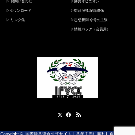
▷ お問い合わせ
▷勝共オピニオン
▷ダウンロード
▷街頭演説 記録映像
▷ リンク集
▷思想新聞 今号の主張
▷情報パック（会員用）
X
Facebook
RSS
Copyright ©
国際勝共連合公式サイト｜共産主義に勝利し自由と平和を