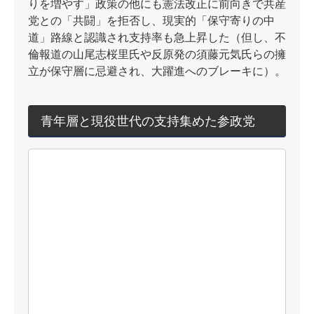
りを増やす」政策の他にも憲法改正に前向きで共産
党との「共闘」を拒否し、現実的「保守寄りの中
道」路線と認識され支持率も急上昇した（但し、不
倫報道の山尾志桜里氏や反原発の須藤元気氏らの擁
立が保守層に忌避され、大躍進へのブレーキに）。
青年層と現役世代の支持集めた参政党