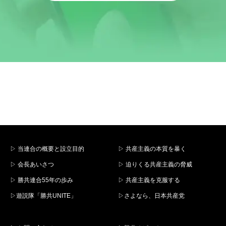
▷ 当連合の概要と設立目的
▷ 共産主義の本質を暴く
▷ 会長あいさつ
▷ 迫りくる共産主義の脅威
▷ 勝共連合55年の歩み
▷ 共産主義を克服する
▷遊説隊「勝共UNITE」
▷さよなら、日本共産党