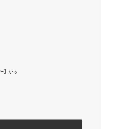
〜】
から