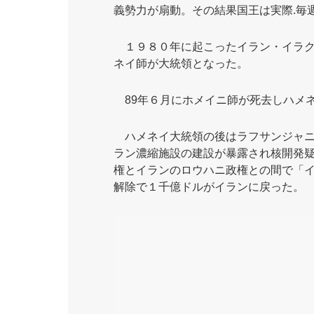
義勢力が扇動。その結果国王は実際.毎
１９８０年に起こったイラン・イラク
ネイ師が大統領となった。
89年６月にホメイニ師が死去しハメ
ハメネイ大統領の後はラフサンジャニ
ラン濃縮施設の建設が暴露され核開発疑
権とイランのロウハニ政権との間で「
解除で１千億ドルがイランに戻った。