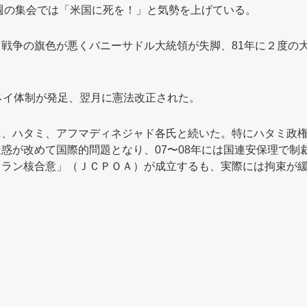
週の集会では「米国に死を！」と気勢を上げている。
戦争の旗色が悪くバニーサドル大統領が失脚、81年に２度の
ネイ体制が発足、翌月に憲法改正された。
、ハタミ、アフマディネジャド各氏と続いた。特にハタミ政権
惑が改めて国際的問題となり、07〜08年には国連安保理で制
イラン核合意」（ＪＣＰＯＡ）が成立するも、実際には拘束が