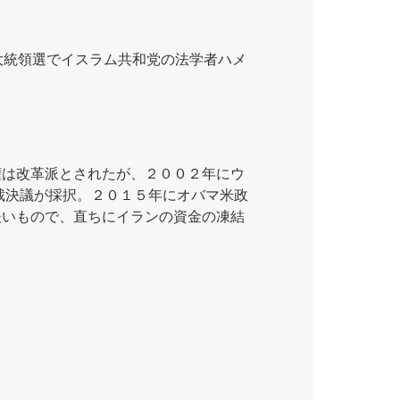
大統領選でイスラム共和党の法学者ハメ
は改革派とされたが、２００２年にウ
裁決議が採択。２０１５年にオバマ米政
緩いもので、直ちにイランの資金の凍結