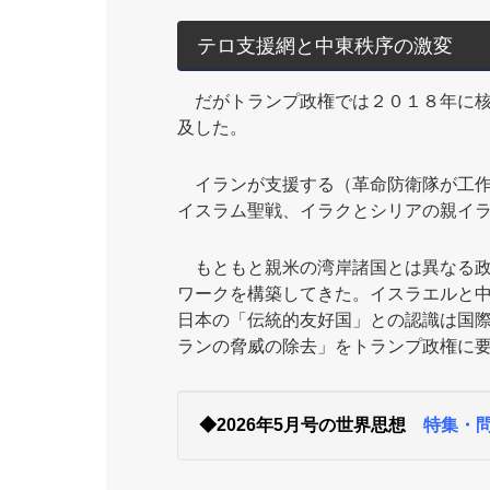
テロ支援網と中東秩序の激変
だがトランプ政権では２０１８年に核合
及した。
イランが支援する（革命防衛隊が工作
イスラム聖戦、イラクとシリアの親イ
もともと親米の湾岸諸国とは異なる政
ワークを構築してきた。イスラエルと
日本の「伝統的友好国」との認識は国
ランの脅威の除去」をトランプ政権に
◆2026年5月号の世界思想
特集・