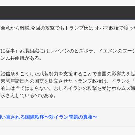
意から離脱.今回の攻撃でもトランプ氏は.オバマ政権で渡っ
に従事）武装組織には.レバノンのヒズボラ、イエメンのフー
ラン民兵組織がある。
治信条をこうした武装勢力を支援することで自国の影響力を拡
中東湾岸諸国との国交を樹立させたトランプ政権は、イランを
際的には当てはまらない。むしろイランの攻撃を受けホルムズ
要求さえしているのである。
問い直される国際秩序〜対イラン問題の真相〜