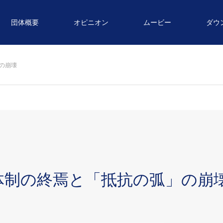
団体概要
オピニオン
ムービー
ダウ
の崩壊
体制の終焉と「抵抗の弧」の崩