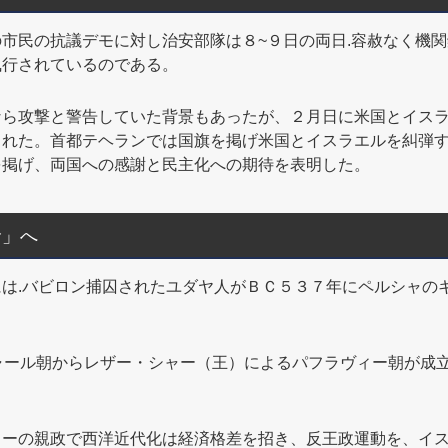
市民の抗議デモに対し治安部隊は８~９日の両日.容赦なく機関
執行されているのである。
ら攻撃と警告していた背景もあったが、２月日に米国とイスラ
された。首都テヘランでは国旗を掲げ米国とイスラエルを糾弾
を掲げ、両国への感謝と民主化への期待を表明した。
命」へ
は.バビロン捕囚されたユダヤ人がＢＣ５３７年にペルシャの
ャール朝からレザー・シャー（王）によるパフラヴィー朝が成
ーの親政で西洋近代化は経済格差を招き、反王政運動を、イス