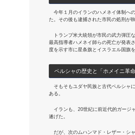
今年１月のイランのハメネイ体制への
た。その後も逮捕された市民の処刑が
トランプ米大統領が市民の武力弾圧な
最高指導者ハメネイ師らの死亡が発表
度を示す市に星条旗とイスラエル国旗
ペルシャの歴史と「ホメイニ革
そもそもユダヤ民族と古代ペルシャに
ある。
イランも、20世紀に前近代的ガージ
遂げた。
だが、次のムハンマド・レザー・シャ