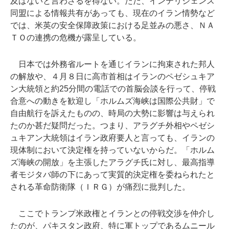
及ばないと言わざるを得ない。ただ、インテリジェンス
同盟による情報共有があっても、現在のイラン情勢など
では、米英の安全保障政策における足並みの悪さ、ＮＡ
ＴＯの連携の危機が露呈している。
日本では外務省ルートを通じイランに拘束された邦人
の解放や、４月８日に高市首相はイランのペゼシュキア
ン大統領と約25分間の電話での首脳会談を行って、停戦
合意への動きを歓迎し「ホルムズ海峡は国際公共財」で
自由航行を訴えたものの、時局の大勢に影響は与えられ
たのか甚だ疑問だった。つまり、アラグチ外相やペゼシ
ュキアン大統領はイラン政府要人と言っても、イランの
現体制において決定権を持っていないからだ。「ホルム
ズ海峡の開放」を主張したアラグチ氏に対し、最高指導
者モジタバ師の下にあって実質的決定権を委ねられたと
される革命防衛隊（ＩＲＧ）が痛烈に批判した。
ここでトランプ米政権とイランとの停戦交渉を仲介し
たのが、パキスタン政府、特に軍トップであるムニール