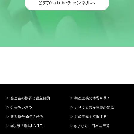
公式YouTubeチャンネルへ
▷ 当連合の概要と設立目的
▷ 共産主義の本質を暴く
▷ 会長あいさつ
▷ 迫りくる共産主義の脅威
▷ 勝共連合55年の歩み
▷ 共産主義を克服する
▷遊説隊「勝共UNITE」
▷さよなら、日本共産党