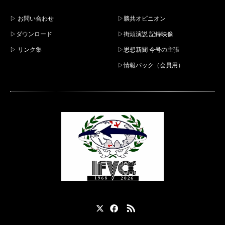
▷ お問い合わせ
▷勝共オピニオン
▷ダウンロード
▷街頭演説 記録映像
▷ リンク集
▷思想新聞 今号の主張
▷情報パック（会員用）
X
Facebook
RSS