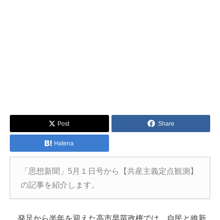
Post
Share
Hatena
「思想新聞」5月１日号から【共産主義定点観測】
の記事を紹介します。
発足から半年を迎えた高市早苗政権では、自民と維新