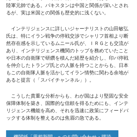
陸軍元帥である。パキスタンは中国と関係が深いとされ
るが、実は米国との関係も歴史的に浅くない。
インテリジェンスに詳しいジャーナリストの山田敏弘
氏は、特にイラン戦争の停戦交渉でシャリフ首相より断
然存在感を示しているムニール氏が、ＩＲＧとも交流が
あり、インテリジェンス機関のトップを務めていたこと
や日本の自衛隊で研鑽を積んだ経歴を紹介し、印パ停戦
を仲介したトランプ氏との人脈を持つことからも、日本
もこの自衛隊人脈を活かしてイラン情勢に関わる余地が
あると提言（「スパイチャンネル」）。
こうした貴重な分析からも、わが国はより堅固な安全
保障体制を築き、国際的な信頼を得るためにも、インテ
リジェンス機能を高め、それを迅速に政策にフィードバ
ックする体制を整えるのは焦眉の急である。
機関紙「思想新聞」へのお問い合わせ・購読