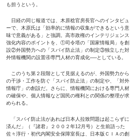
も担うという。
日経の同じ報道では、木原稔官房長官へのインタビュ
ーで、木原氏は「効率的に情報の収集ができるという意
味で意義がある」と強調。高市政権のインテリジェンス
強化内容のポイントを、①司令塔の「国家情報局」を創
設②外国勢力への「スパイ防止法」の制定③独立した対
外情報機関の設置④専門人材の育成化──としている。
このうち第２段階として見据えるのが、外国勢力から
の干渉・工作を防ぐ「スパイ防止法」の制定や、「対外
情報庁」の創設だ。さらに、情報機関における専門人材
の確保や、個人情報など国民の権利との関係の整理が求
められる。
「スパイ防止法があれば日本人拉致問題は起こらずに
済んだ」（『諸君』２００２年12月号）と生前語った
佐々淳行・初代内閣安全保障室長は、日本版ＣＩＡの創