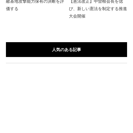
敵基地攻撃能力保有の決断を評
【憲法改正】中曽根会長を偲
価する
び、新しい憲法を制定する推進
大会開催
人気のある記事