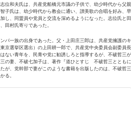
。志位和夫氏は、共産党船橋元市議の子供で、幼少時代から父
村智子氏は、幼少時代から教会に通い、讃美歌の合唱を好み、
参加し、同盟員や党員と交流を深めるようになった。志位氏と
は、田村氏寄りであった。
ンパ一族の出身であった。父・上田庄三郎は、共産党擁護の
（東京選挙区選出）の上田耕一郎で、共産党中央委員会副委員
ではない青年を、民青や党に勧誘しろと指導するが、不破哲三
哲三の妻、不破七加子は、著作『道ひとすじ 不破哲三ととも
したが、党幹部で妻がこのような書籍を出版したのは、不破哲
わかる。