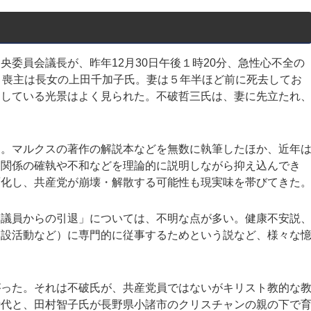
委員会議長が、昨年12月30日午後１時20分、急性心不全の
。喪主は長女の上田千加子氏。妻は５年半ほど前に死去してお
くしている光景はよく見られた。不破哲三氏は、妻に先立たれ
。マルクスの著作の解説本などを無数に執筆したほか、近年
間関係の確執や不和などを理論的に説明しながら抑え込んでき
面化し、共産党が崩壊・解散する可能性も現実味を帯びてきた
議員からの引退」については、不明な点が多い。健康不安説
建設活動など）に専門的に従事するためという説など、様々な
。
った。それは不破氏が、共産党員ではないがキリスト教的な
時代と、田村智子氏が長野県小諸市のクリスチャンの親の下で