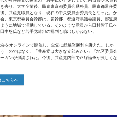
代から共産党の選挙の「お手伝い」をしていた同盟員や党員
抜き去り、大学卒業後、民青東京都委員会勤務員、民青都常任
の後、共産党職員となり、現在の中央委員会委員長となった。
員会、東京都委員会幹部は、党幹部、都道府県議会議員、都道
のように地域で活動している。そのような党員から田村智子氏
、田中悠氏など若手党幹部の批判も噴出しかねない。
総会をオンラインで開催し、全党に総選挙勝利を訴えた。しか
従う」のではなく、「共産党は大きな支部みたい」「地区委員
ローガンが強調された。今後、共産党内部で路線論争が激しく
はこちらへ