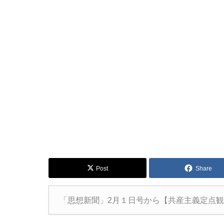
Post
Share
「思想新聞」2月１日号から【共産主義定点