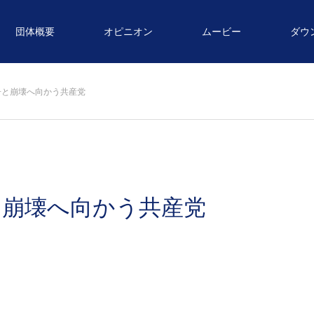
団体概要
オピニオン
ムービー
ダウ
争と崩壊へ向かう共産党
と崩壊へ向かう共産党