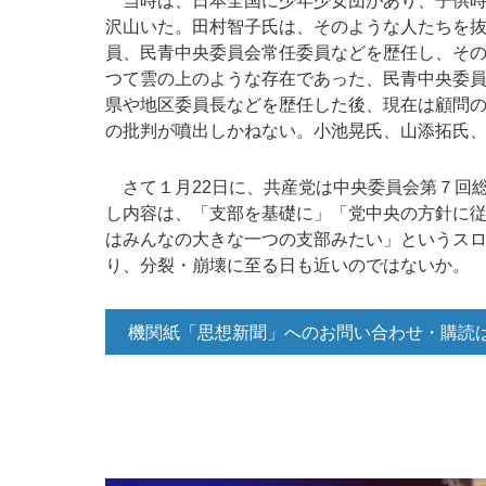
当時は、日本全国に少年少女団があり、子供時
沢山いた。田村智子氏は、そのような人たちを
員、民青中央委員会常任委員などを歴任し、そ
つて雲の上のような存在であった、民青中央委
県や地区委員長などを歴任した後、現在は顧問
の批判が噴出しかねない。小池晃氏、山添拓氏
さて１月22日に、共産党は中央委員会第７回
し内容は、「支部を基礎に」「党中央の方針に
はみんなの大きな一つの支部みたい」というス
り、分裂・崩壊に至る日も近いのではないか。
機関紙「思想新聞」へのお問い合わせ・購読