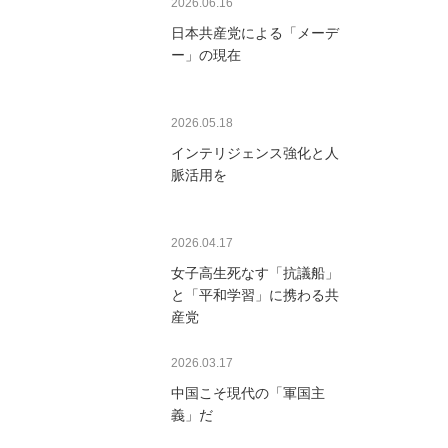
2026.06.16
日本共産党による「メーデ
ー」の現在
2026.05.18
インテリジェンス強化と人
脈活用を
2026.04.17
女子高生死なす「抗議船」
と「平和学習」に携わる共
産党
2026.03.17
中国こそ現代の「軍国主
義」だ