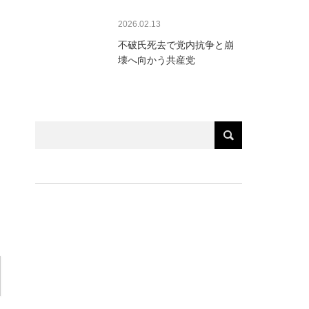
2026.02.13
不破氏死去で党内抗争と崩
壊へ向かう共産党