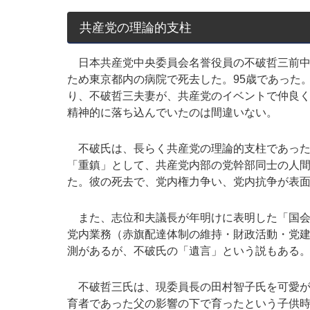
共産党の理論的支柱
日本共産党中央委員会名誉役員の不破哲三前中央
ため東京都内の病院で死去した。95歳であった
り、不破哲三夫妻が、共産党のイベントで仲良
精神的に落ち込んでいたのは間違いない。
不破氏は、長らく共産党の理論的支柱であった
「重鎮」として、共産党内部の党幹部同士の人
た。彼の死去で、党内権力争い、党内抗争が表
また、志位和夫議長が年明けに表明した「国会
党内業務（赤旗配達体制の維持・財政活動・党
測があるが、不破氏の「遺言」という説もある
不破哲三氏は、現委員長の田村智子氏を可愛が
育者であった父の影響の下で育ったという子供