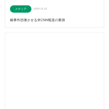
メディア
2020.12.15
椿事件彷彿させる米CNN報道の裏側