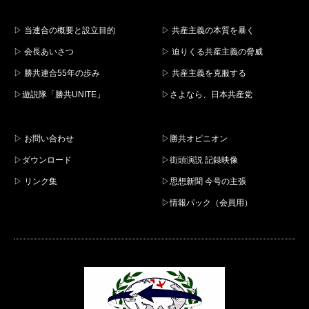
▷ 当連合の概要と設立目的
▷ 共産主義の本質を暴く
▷ 会長あいさつ
▷ 迫りくる共産主義の脅威
▷ 勝共連合55年の歩み
▷ 共産主義を克服する
▷遊説隊「勝共UNITE」
▷さよなら、日本共産党
▷ お問い合わせ
▷勝共オピニオン
▷ダウンロード
▷街頭演説 記録映像
▷ リンク集
▷思想新聞 今号の主張
▷情報パック（会員用）