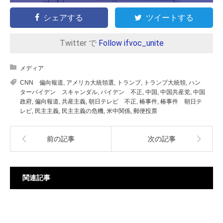
シェアする
ツイートする
Twitter で
Follow ifvoc_unite
メディア
CNN 偏向報道
,
アメリカ大統領選
,
トランプ
,
トランプ大統領
,
ハン
ターバイデン スキャンダル
,
バイデン 不正
,
中国
,
中国共産党
,
中国
政府
,
偏向報道
,
共産主義
,
朝日テレビ 不正
,
椿事件
,
椿事件 朝日テ
レビ
,
民主主義
,
民主主義の危機
,
米中関係
,
郵便投票
前の記事
次の記事
関連記事