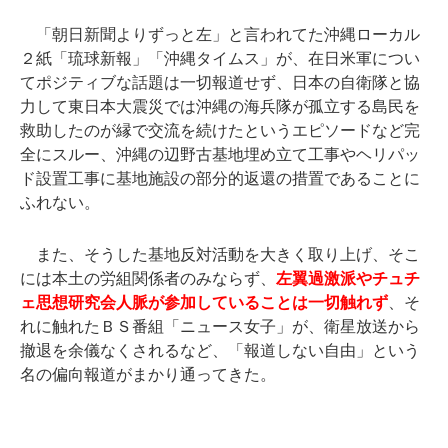
「朝日新聞よりずっと左」と言われてた沖縄ローカル
２紙「琉球新報」「沖縄タイムス」が、在日米軍につい
てポジティブな話題は一切報道せず、日本の自衛隊と協
力して東日本大震災では沖縄の海兵隊が孤立する島民を
救助したのが縁で交流を続けたというエピソードなど完
全にスルー、沖縄の辺野古基地埋め立て工事やヘリパッ
ド設置工事に基地施設の部分的返還の措置であることに
ふれない。
また、そうした基地反対活動を大きく取り上げ、そこ
には本土の労組関係者のみならず、
左翼過激派やチュチ
ェ思想研究会人脈が参加していることは一切触れず
、そ
れに触れたＢＳ番組「ニュース女子」が、衛星放送から
撤退を余儀なくされるなど、「報道しない自由」という
名の偏向報道がまかり通ってきた。