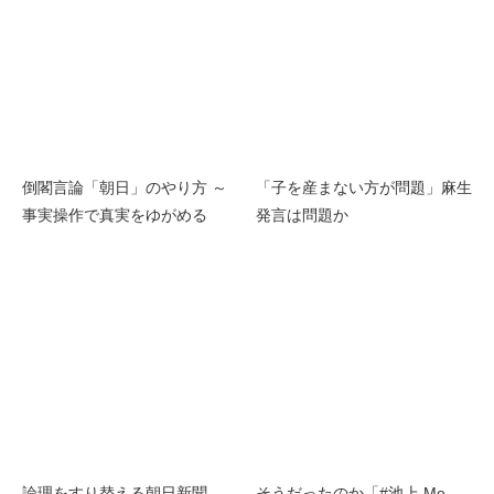
倒閣言論「朝日」のやり方 ～
「子を産まない方が問題」麻生
事実操作で真実をゆがめる
発言は問題か
論理をすり替える朝日新聞
そうだったのか「#池上 Me