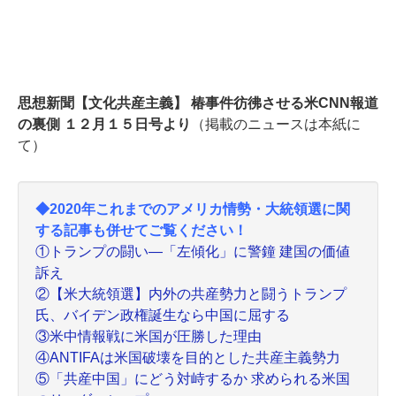
思想新聞【文化共産
主義】 椿事件彷彿させる米CNN報道
の裏側 １２月１５日号より
（掲載のニュースは本紙に
て）
◆2020年これまでのアメリカ情勢・大統領選に関
する記事も併せてご覧ください！
①トランプの闘い―「左傾化」に警鐘 建国の価値
訴え
②【米大統領選】内外の共産勢力と闘うトランプ
氏、バイデン政権誕生なら中国に屈する
③米中情報戦に米国が圧勝した理由
④ANTIFAは米国破壊を目的とした共産主義勢力
⑤「共産中国」にどう対峙するか 求められる米国