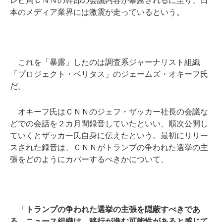
レビ局ＣＮＮの幹部の会議内容が暴露されるに至り、日
本のメディア業界には激震が走っているという。
これを「暴露」したのは調査系ジャーナリスト組織
「プロジェクト・ベリタス」のジェームズ・オキーフ氏
だ。
オキーフ氏はＣＮＮのジェフ・ザッカー社長の会議な
どでの会話を２カ月間録音していたといい、順次公開し
ていくとザッカー氏自身に伝えたという。最初にリリー
スされた録音は、ＣＮＮがトランプの争われた選挙の主
張をどのようにカバーするべきかについて、
「
トランプの争われた選挙の主張を隠蔽すべきであ
る。ニュース組織は、移行が進む可能性があると感じて