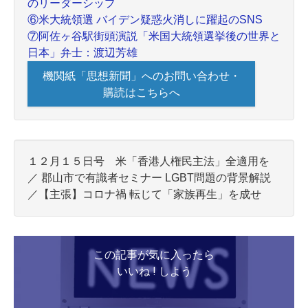
のリーダーシップ
⑥米大統領選 バイデン疑惑火消しに躍起のSNS
⑦阿佐ヶ谷駅街頭演説「米国大統領選挙後の世界と
日本」弁士：渡辺芳雄
機関紙「思想新聞」へのお問い合わせ・
購読はこちらへ
１２月１５日号 米「香港人権民主法」全適用を
／ 郡山市で有識者セミナー LGBT問題の背景解説
／【主張】コロナ禍 転じて「家族再生」を成せ
この記事が気に入ったら
いいね ! しよう