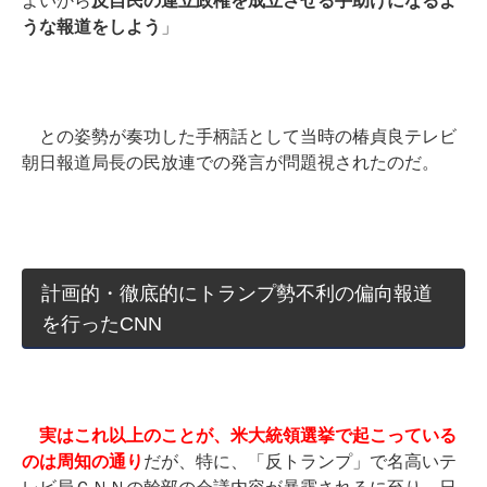
よいから
反自民の連立政権を成立させる手助けになるよ
うな報道をしよう
」
との姿勢が奏功した手柄話として当時の椿貞良テレビ
朝日報道局長の民放連での発言が問題視されたのだ。
計画的・徹底的にトランプ勢不利の偏向報道
を行ったCNN
実はこれ以上のことが、米大統領選挙で起こっている
のは周知の通り
だが、特に、「反トランプ」で名高いテ