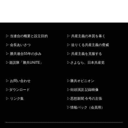
▷ 当連合の概要と設立目的
▷ 共産主義の本質を暴く
▷ 会長あいさつ
▷ 迫りくる共産主義の脅威
▷ 勝共連合55年の歩み
▷ 共産主義を克服する
▷遊説隊「勝共UNITE」
▷さよなら、日本共産党
▷ お問い合わせ
▷勝共オピニオン
▷ダウンロード
▷街頭演説 記録映像
▷ リンク集
▷思想新聞 今号の主張
▷情報パック（会員用）