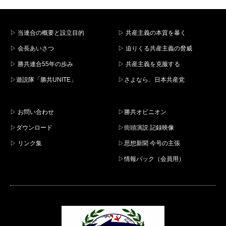
▷ 当連合の概要と設立目的
▷ 共産主義の本質を暴く
▷ 会長あいさつ
▷ 迫りくる共産主義の脅威
▷ 勝共連合55年の歩み
▷ 共産主義を克服する
▷遊説隊「勝共UNITE」
▷さよなら、日本共産党
▷ お問い合わせ
▷勝共オピニオン
▷ダウンロード
▷街頭演説 記録映像
▷ リンク集
▷思想新聞 今号の主張
▷情報パック（会員用）