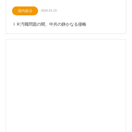
国内政治
2020.01.15
ＩＲ汚職問題の闇、中共の静かなる侵略