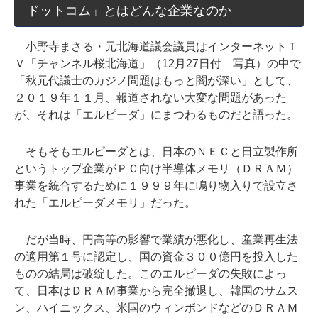
ドットコム」とはどんな企業なのか
小野寺まさる・元北海道議会議員はインターネットＴ
Ｖ「チャンネル桜北海道」（12月27日付 写真）の中で
「秋元代議士のカジノ問題はもっと闇が深い」として、
２０１９年１１月、報道されない大変な問題があった
が、それは「エルピーダ」にまつわるものだと語った。
そもそもエルピーダとは、日本のＮＥＣと日立製作所
というトップ企業がＰＣ向け半導体メモリ（ＤＲＡＭ）
事業を統合するために１９９９年に鳴り物入りで設立さ
れた「エルピーダメモリ」だった。
だが当時、円高等の影響で業績が悪化し、産業再生法
の適用第１号に認定し、国の資金３００億円を投入した
ものの結局は破綻した。このエルピーダの失敗によっ
て、日本はＤＲＡＭ事業から完全撤退し、韓国のサムス
ン、ハイニックス、米国のウィンボンドなどのＤＲＡＭ