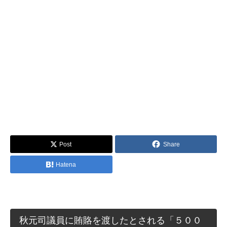
Post
Share
Hatena
秋元司議員に賄賂を渡したとされる「５００