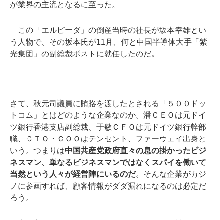
が業界の主流となるに至った。
この「エルピーダ」の倒産当時の社長が坂本幸雄とい
う人物で、その坂本氏が11月、何と中国半導体大手「紫
光集団」の副総裁ポストに就任したのだ。
さて、秋元司議員に賄賂を渡したとされる「５００ドッ
トコム」とはどのような企業なのか。潘ＣＥＯは元ドイ
ツ銀行香港支店副総裁、于敏ＣＦＯは元ドイツ銀行幹部
職、ＣＴＯ・ＣＯＯはテンセント、ファーウェイ出身と
いう。つまりは
中国共産党政府直々の息の掛かったビジ
ネスマン、単なるビジネスマンではなくスパイを働いて
当然という人々が経営陣にいるのだ。
そんな企業がカジ
ノに参画すれば、顧客情報がダダ漏れになるのは必定だ
ろう。