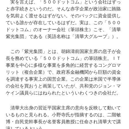
実を言えば、「５００ドットコム」という会社はずっ
と赤字続きというのだ。そんな赤字企業が政治家に賄賂
を気前よく渡せるはずがない。そのバックに資金提供し
ている誰かが存在しているはずだ。実は、この「５００
ドットコム」のオーナー会社（筆頭株主）こそ、「清華
紫光集団」である（英語名称は「清華大グループ」）。
この「紫光集団」とは、胡錦濤前国家主席の息子が会
長を務めている「５００ドットコム」の筆頭株主。ＩＴ
事業を中心に多様な事業を多角的に経営するコングロマ
リット（複合企業）で、政府系金融機関から巨額の資金
を調達する事実上の国営企業。この企業は米国で半導体
の会社を買おうと画策していたが、共和党のジョン・マ
ケイン議員らにはねられたといういわくつきの会社だ。
清華大出身の習近平国家主席の意向を反映して動いて
いるものと見られる。小野寺氏が指摘するのは、二階敏
博・自民党幹事長が名誉客員教授に任命され清華大で講
演しているという。