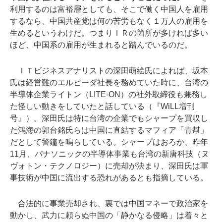
利用するのは富裕層としても、そこで働く中国人を雇用
するなら、中国共産党は何の苦労もなく１万人の雇用を
生めるというわけだ。つまりＩＲの箇所が多ければ多い
ほど、中国系の雇用が生まれると踏んでいるのだ。
ＩＴビジネスアナリストの深田萌絵氏によれば、坂本
氏は経営難のエルピーダ社長を務めていた時に、台湾の
半導体企業ライトン（LITE-ON）の社外取締役も兼務し
た怪しい動きをしていたと話している（『WiLL増刊
号』）。深田氏は特に台湾の企業でもシャープを買収し
た鴻海の郭台銘氏らは中国に直結するマフィア「青幇」
だとして警鐘を鳴らしている。シャープはおろか、昨年
11月、パナソニックの半導体事業も台湾の新唐科技（ヌ
ヴォトン・テクノロジー）に売却が決まり、深田氏は軍
事技術が中国に流出する恐れがあるとも指摘している。
合法的に事業売却され、裏では中国マネーで政治家を
動かし、武力に頼らぬ中国の「静かなる侵略」は着々と