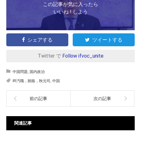
この記事が気に入ったら
いいね ! しよう
シェアする
ツイートする
Twitter で
Follow ifvoc_unite
中国問題
,
国内政治
IR汚職，賄賂，秋元司
,
中国
前の記事
次の記事
関連記事