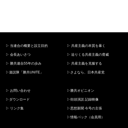
▷ 当連合の概要と設立目的
▷ 共産主義の本質を暴く
▷ 会長あいさつ
▷ 迫りくる共産主義の脅威
▷ 勝共連合55年の歩み
▷ 共産主義を克服する
▷遊説隊「勝共UNITE」
▷さよなら、日本共産党
▷ お問い合わせ
▷勝共オピニオン
▷ダウンロード
▷街頭演説 記録映像
▷ リンク集
▷思想新聞 今号の主張
▷情報パック（会員用）