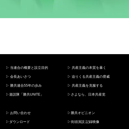
▷ 当連合の概要と設立目的
▷ 共産主義の本質を暴く
▷ 会長あいさつ
▷ 迫りくる共産主義の脅威
▷ 勝共連合55年の歩み
▷ 共産主義を克服する
▷遊説隊「勝共UNITE」
▷さよなら、日本共産党
▷ お問い合わせ
▷勝共オピニオン
▷ダウンロード
▷街頭演説 記録映像