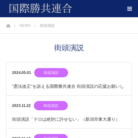
ホーム
NEWS
街頭演説
街頭演説
2024.05.01
街頭演説
“憲法改正”を訴える国際勝共連合 街頭演説の応援お願いし
ます
2023.11.22
街頭演説
街頭演説「テロは絶対に許せない」（新潟市東大通り）