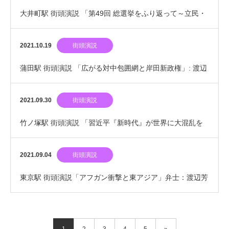
大井町駅 街頭演説 「第49回 総選挙をふり返って～立民・
共産『政権枠組み合意』の破綻」: 渡辺芳雄…
2021.10.19
街頭演説
蒲田駅 街頭演説 「広がる対中包囲網と岸田新政権」: 渡辺
芳雄
2021.09.30
街頭演説
竹ノ塚駅 街頭演説 「習近平『新時代』が世界に大混乱を
引き起こす」弁士：渡辺芳雄
2021.09.04
街頭演説
東京駅 街頭演説「アフガン衝撃と東アジア」弁士：渡辺芳
雄