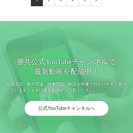
1
2
3
4
5
»
勝共公式YouTubeチャンネルで
最新動画を配信中！
街頭演説、勝共理論、時事問題の解説を映像で分かりやすく発信
しています。まずは最新動画からご覧ください。
公式YouTubeチャンネルへ