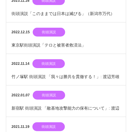
2023.11.16
街頭演説
街頭演説「このままでは日本は滅びる」（新潟市万代）
2022.12.15
街頭演説
東京駅街頭演説「テロと被害者救済法」
2022.11.14
街頭演説
竹ノ塚駅 街頭演説 「我々は勝共を貫徹する！」: 渡辺芳雄
2022.01.07
街頭演説
新宿駅 街頭演説 「敵基地攻撃能力の保有について」: 渡辺
芳雄
2021.11.19
街頭演説