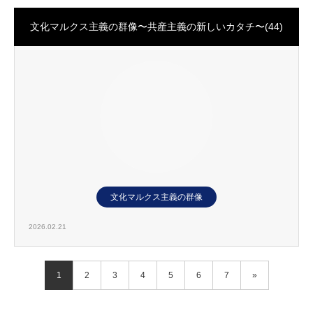
文化マルクス主義の群像〜共産主義の新しいカタチ〜(44)
文化マルクス主義の群像
2026.02.21
1
2
3
4
5
6
7
»