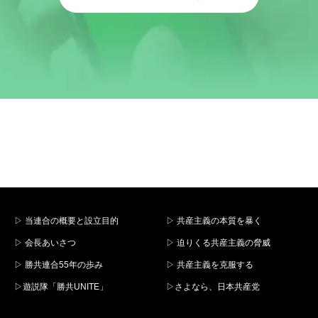
▷ 当連合の概要と設立目的
▷ 共産主義の本質を暴く
▷ 会長あいさつ
▷ 迫りくる共産主義の脅威
▷ 勝共連合55年の歩み
▷ 共産主義を克服する
▷遊説隊「勝共UNITE」
▷さよなら、日本共産党