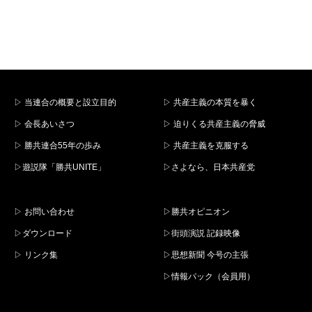
▷ 当連合の概要と設立目的
▷ 共産主義の本質を暴く
▷ 会長あいさつ
▷ 迫りくる共産主義の脅威
▷ 勝共連合55年の歩み
▷ 共産主義を克服する
▷遊説隊「勝共UNITE」
▷さよなら、日本共産党
▷ お問い合わせ
▷勝共オピニオン
▷ダウンロード
▷街頭演説 記録映像
▷ リンク集
▷思想新聞 今号の主張
▷情報パック（会員用）