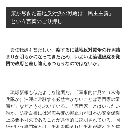
策が尽きた基地反対派の戦略は「民主主義」
という言葉のごり押し
責任転嫁も甚だしい。
察するに基地反対闘争の行き詰
まりが明らかになってきたため、いよいよ論理破綻を覚
悟で政府と差し違えるつもりなのではないか。
琉球新報も似たような論調だ。「軍事的に見て（米海
兵隊が）沖縄に常駐する必然性がないことは専門家の常
識だ」などとうそぶいている。
「専門家」とはいったい
誰か。防衛白書には米海兵隊の抑止力が日本の安全保障
上必要不可欠であることが具体的に説明されている。同
紙がいう専門家とは、平和を唱えれば平和が訪れると信