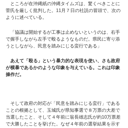
ところが在沖縄紙の沖縄タイムズは、驚くべきことに
菅氏を厳しく批判した。11月７日の社説の冒頭で、次の
ように述べている。
「協議は開始するが工事は止めないというのは、右手
で握手しながら左手で殴るようなものだ。県民に寄り添
うとしながら、民意を踏みにじる蛮行である」
あえて「殴る」という暴力的な表現を使い、さも政府
が横暴であるかのような印象を与えている。これは印象
操作だ。
そして政府の対応が「民意を踏みにじる蛮行」である
ことの根拠として、玉城氏が県知事選で８万票の大差で
当選したこと、そして４年前に翁長雄志氏が約10万票差
で大勝したことを挙げた。なぜ４年前の選挙結果を示す