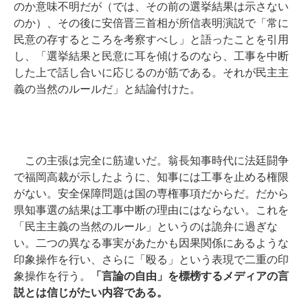
のか意味不明だが（では、その前の選挙結果は示さない
のか）、その後に安倍晋三首相が所信表明演説で「常に
民意の存するところを考察すべし」と語ったことを引用
し、「選挙結果と民意に耳を傾けるのなら、工事を中断
した上で話し合いに応じるのが筋である。それが民主主
義の当然のルールだ」と結論付けた。
この主張は完全に筋違いだ。翁長知事時代に法廷闘争
で福岡高裁が示したように、知事には工事を止める権限
がない。安全保障問題は国の専権事項だからだ。だから
県知事選の結果は工事中断の理由にはならない。これを
「民主主義の当然のルール」というのは詭弁に過ぎな
い。二つの異なる事実があたかも因果関係にあるような
印象操作を行い、さらに「殴る」という表現で二重の印
象操作を行う。
「言論の自由」を標榜するメディアの言
説とは信じがたい内容である。