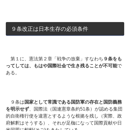
９条改正は日本生存の必須条件
第１に、憲法第２章「戦争の放棄」すなわち
９条をも
ってしては、もはや国際社会で生き残ることが不可能
で
ある。
９条は
国家として常識である国防軍の存在と国防義務
を明示せず
、国際法（国連憲章条約51条）が認める集団
的自衛権行使を違憲とするような根拠を残し（実際、政
府解釈はそうする）、それが足枷になって国際貢献や日
米同盟に齟齬(そご)をきたしている。