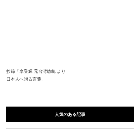
抄録「李登輝 元台湾総統 より
日本人へ贈る言葉」
人気のある記事