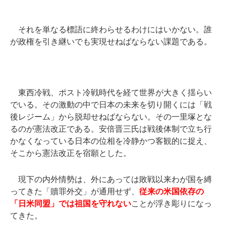
それを単なる標語に終わらせるわけにはいかない。誰
が政権を引き継いでも実現せねばならない課題である。
東西冷戦、ポスト冷戦時代を経て世界が大きく揺らい
でいる。その激動の中で日本の未来を切り開くには「戦
後レジーム」から脱却せねばならない。その一里塚とな
るのが憲法改正である。安倍晋三氏は戦後体制で立ち行
かなくなっている日本の位相を冷静かつ客観的に捉え、
そこから憲法改正を宿願とした。
現下の内外情勢は、外にあっては敗戦以来わが国を縛
ってきた「贖罪外交」が通用せず、
従来の米国依存の
「日米同盟」では祖国を守れない
ことが浮き彫りになっ
てきた。