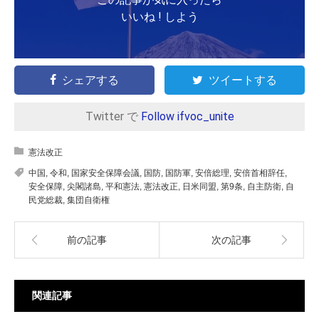
いいね ! しよう
シェアする
ツイートする
Twitter で
Follow ifvoc_unite
憲法改正
中国
,
令和
,
国家安全保障会議
,
国防
,
国防軍
,
安倍総理
,
安倍首相辞任
,
安全保障
,
尖閣諸島
,
平和憲法
,
憲法改正
,
日米同盟
,
第9条
,
自主防衛
,
自
民党総裁
,
集団自衛権
前の記事
次の記事
関連記事