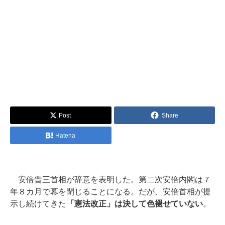
Post
Share
Hatena
安倍晋三首相が辞意を表明した。第二次安倍内閣は７
年８カ月で幕を閉じることになる。だが、安倍首相が提
示し続けてきた
「憲法改正」は決して色褪せていない
。