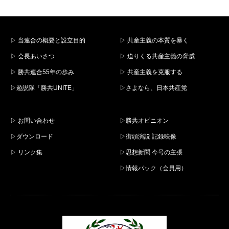
▷ 当連合の概要と設立目的
▷ 共産主義の本質を暴く
▷ 会長あいさつ
▷ 迫りくる共産主義の脅威
▷ 勝共連合55年の歩み
▷ 共産主義を克服する
▷遊説隊「勝共UNITE」
▷さよなら、日本共産党
▷ お問い合わせ
▷勝共オピニオン
▷ダウンロード
▷街頭演説 記録映像
▷ リンク集
▷思想新聞 今号の主張
▷情報パック（会員用）