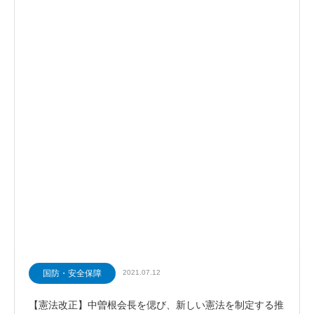
国防・安全保障
2021.07.12
【憲法改正】中曽根会長を偲び、新しい憲法を制定する推