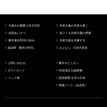
▷ 当連合の概要と設立目的
▷ 共産主義の本質を暴く
▷ 会長あいさつ
▷ 迫りくる共産主義の脅威
▷ 勝共連合55年の歩み
▷ 共産主義を克服する
▷遊説隊「勝共UNITE」
▷さよなら、日本共産党
▷ お問い合わせ
▷勝共オピニオン
▷ダウンロード
▷街頭演説 記録映像
▷ リンク集
▷思想新聞 今号の主張
▷情報パック（会員用）