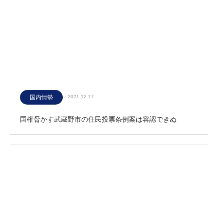
国内情勢
2021.12.17
国権脅かす武蔵野市の住民投票条例案は容認できぬ