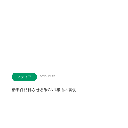
メディア
2020.12.15
椿事件彷彿させる米CNN報道の裏側