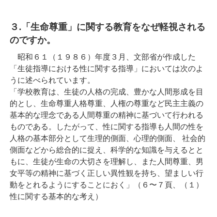
３.「生命尊重」に関する教育をなぜ軽視される
のですか。
昭和６１（１９８６）年度３月、文部省が作成した
「生徒指導における性に関する指導」においては次のよ
うに述べられています。
「学校教育は、生徒の人格の完成、豊かな人間形成を目
的とし、生命尊重人格尊重、人権の尊重など民主主義の
基本的な理念である人間尊重の精神に基づいて行われる
ものである。したがって、性に関する指導も人間の性を
人格の基本部分として生理的側面、心理的側面、 社会的
側面などから総合的に捉え、科学的な知識を与えるとと
もに、生徒が生命の大切さを理解し、また人間尊重、男
女平等の精神に基づく正しい異性観を持ち、望ましい行
動をとれるようにすることにおく」（６〜７頁、（１）
性に関する基本的な考え）