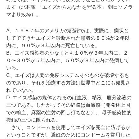
ます（北村敬 「エイズからあなたを守る本」 朝日ソノラ
マより抜粋）。
A、１９８７年のアメリカの記録では、実際に、病状と
してでてきたエイズと診断された患者の８０%が２年以
内に、９０%が３年以内に死亡している。
B、エイズ感染者の少なくとも１０%が３年以内に、２
０〜３０%が５年以内に、５０%が８年以内に発病して
いる。
C、エイズは人間の免疫システムそのものを破壊するも
のであり、それを治療する方法は世界中どこにも発見さ
れていない。
D. エイズ感染の媒体となるのは血液、精液、膣分泌液の
三つである。したがってその経路は血液感（開発途上国
での輸血、麻薬の注射の回し打ちなど）、 母子感染性的
接触の三つに限られる。
さて、コンドームを使用してエイズを完全に防げるか
ということですが、避妊のためにコンドームを常用した