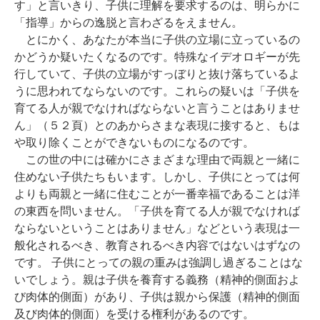
す」と言いきり、子供に理解を要求するのは、明らかに
「指導」からの逸脱と言わざるをえません。
とにかく、あなたが本当に子供の立場に立っているの
かどうか疑いたくなるのです。特殊なイデオロギーが先
行していて、子供の立場がすっぼりと抜け落ちているよ
うに思われてならないのです。これらの疑いは「子供を
育てる人が親でなければならないと言うことはありませ
ん」（５２頁）とのあからさまな表現に接すると、もは
や取り除くことができないものになるのです。
この世の中には確かにさまざまな理由で両親と一緒に
住めない子供たちもいます。しかし、子供にとっては何
よりも両親と一緒に住むことが一番幸福であることは洋
の東西を問いません。「子供を育てる人が親でなければ
ならないということはありません」などという表現は一
般化されるべき、教育されるべき内容ではないはずなの
です。 子供にとっての親の重みは強調し過ぎることはな
いでしょう。親は子供を養育する義務（精神的側面およ
び肉体的側面）があり、子供は親から保護（精神的側面
及び肉体的側面）を受ける権利があるのです。