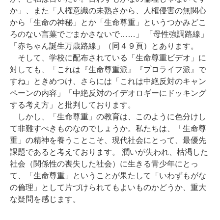
か」、また「人権意識の未熟さから、人権侵害の無関心
から「生命の神秘」とか「生命尊重」というつかみどこ
ろのない言葉でごまかさないで……」 「母性強調路線」
「赤ちゃん誕生万歳路線」（同４９頁）とあります。
そして、学校に配布されている「生命尊重ビデオ」に
対しても、「これは『生命尊重派』『プロライフ派』で
すね」ときめつけ、さらには「これは中絶反対のキャン
ペーンの内容」「中絶反対のイデオロギーにドッキング
する考え方」と批判しております。
しかし、「生命尊重」の教育は、このように色分けし
て非難すべきものなのでしょうか。私たちは、「生命尊
重」の精神を養うことこそ、現代社会にとって、最優先
課題であると考えております。 潤いが失われ、枯渇した
社会（関係性の喪失した社会）に生きる青少年にとっ
て、「生命尊重」ということが果たして「いわずもがな
の倫理」として片づけられてもよいものかどうか、重大
な疑問を感じます。