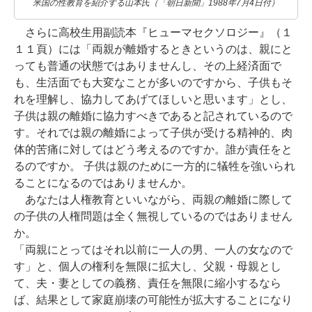
米国の性教育を紹介する山本氏（「朝日新聞」1988年7月4日付）
さらに高校生用副読本『ヒューマセクソロジー』（１
１１頁）には「両親が離婚するときというのは、親にと
っても普通の状態ではありませんし、その上経済面で
も、生活面でも大変なことが多いのですから、子供もそ
れを理解し、協力してあげてほしいと思います」とし、
子供は親の離婚に協力すべきであると記されているので
す。それでは親の離婚によって子供が受ける精神的、肉
体的苦痛に対してはどう考えるのですか。誰が責任をと
るのですか。 子供は親のために一方的に犠牲を強いられ
ることになるのではありませんか。
あなたは人権教育といいながら、両親の離婚に際して
の子供の人権問題は全く無視しているのではありません
か。
「両親にとってはそれ以前に一人の男、一人の女なので
す」と、個人の権利を無限に拡大し、父親・母親とし
て、夫・妻としての義務、責任を無限に縮小するなら
ば、結果として家庭崩壊の可能性が拡大することになり