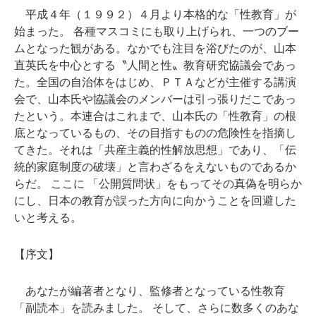
平成４年（１９９２）４月より本格的な「性教育」が
始まった。 各種マスコミにも取り上げられ、一つのブー
ムとなった観がある。なかでも注目を浴びたのが、山本
直英氏を中心とする〝人間と性〟教育研究協議会であっ
た。全国の自治体をはじめ、ＰＴＡなどが主催する講演
会で、山本氏や協議会のメンバーは引っ張りだこであっ
たという。本連合はこれまで、山本氏の「性教育」の根
底となっているもの、その目指すものの危険性を指摘し
てきた。それは「共産主義的性解放思想」であり、「伝
統的家庭制度の破壊」と言わざるをえないものであるか
らだ。 ここに 「公開質問状」をもってその真偽を明らか
にし、日本の教育が誤った方向に向かうことを回避した
いと考える。
【序文】
あなたが編著者となり、監修者となっている性教育
「副読本」を読みました。 そして、さらに数多くのあな