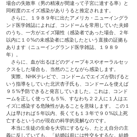
場合の失敗率（男の精液が間違って子宮に達する率）と
同程度のエイズ感染がありうると推定されます。
さらに、１９８９年に出たアメリカ・ニューイングラ
ンド医学雑誌によれば、コンドームを常用していた夫婦
のうち、一方がエイズ陽性（感染者であった場合、２年
以内に１０%の未感染者に感染したという直接の証拠も
あります（ニューイングランド医学雑誌、１９８９
年）。
さらに、血が出るほどのディープキスやオーラルセッ
クスをした場合も、当然のことながら感染します。
実際、NHKテレビで、コンドームでエイズが防げると
いう指導をしていた北沢杏子氏も、コンドームを使えば
９５%予防できると発言していました。これは、コンド
ームを正しく使っても５%、すなわち２２人に１人はエ
イズに感染する危険性があることを意味します。 この１
人は早ければ５年以内、長くても１３年で９０%以上死
亡するというのが現在の科学的見解なのです。
本当に生徒の生命を大切にするなら、たとえ自分の主
義に反していても、「結婚以前には性交をするな。結婚