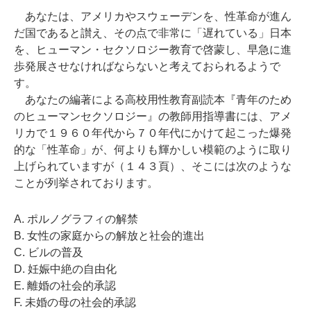
あなたは、アメリカやスウェーデンを、性革命が進ん
だ国であると讃え、その点で非常に「遅れている」日本
を、ヒューマン・セクソロジー教育で啓蒙し、早急に進
歩発展させなければならないと考えておられるようで
す。
あなたの編著による高校用性教育副読本『青年のため
のヒューマンセクソロジー』の教師用指導書には、アメ
リカで１９６０年代から７０年代にかけて起こった爆発
的な「性革命」が、何よりも輝かしい模範のように取り
上げられていますが（１４３頁）、そこには次のような
ことが列挙されております。
A. ポルノグラフィの解禁
B. 女性の家庭からの解放と社会的進出
C. ビルの普及
D. 妊娠中絶の自由化
E. 離婚の社会的承認
F. 未婚の母の社会的承認