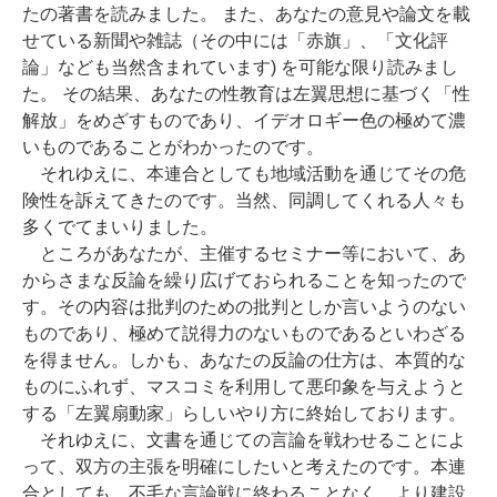
たの著書を読みました。 また、あなたの意見や論文を載
せている新聞や雑誌（その中には「赤旗」、「文化評
論」なども当然含まれています) を可能な限り読みまし
た。 その結果、あなたの性教育は左翼思想に基づく「性
解放」をめざすものであり、イデオロギー色の極めて濃
いものであることがわかったのです。
それゆえに、本連合としても地域活動を通じてその危
険性を訴えてきたのです。当然、同調してくれる人々も
多くでてまいりました。
ところがあなたが、主催するセミナー等において、あ
からさまな反論を繰り広げておられることを知ったので
す。その内容は批判のための批判としか言いようのない
ものであり、極めて説得力のないものであるといわざる
を得ません。しかも、あなたの反論の仕方は、本質的な
ものにふれず、マスコミを利用して悪印象を与えようと
する「左翼扇動家」らしいやり方に終始しております。
それゆえに、文書を通じての言論を戦わせることによ
って、双方の主張を明確にしたいと考えたのです。本連
合としても、不毛な言論戦に終わることなく、より建設