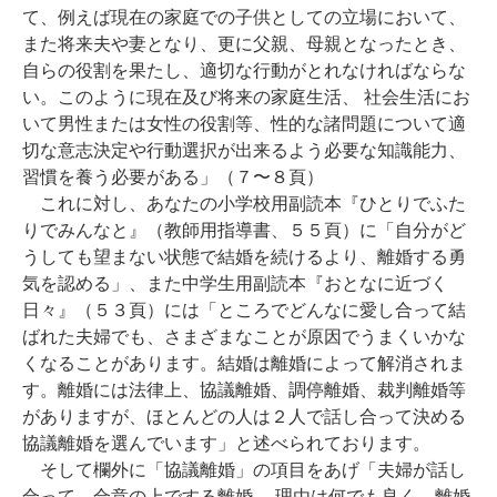
て、例えば現在の家庭での子供としての立場において、
また将来夫や妻となり、更に父親、母親となったとき、
自らの役割を果たし、適切な行動がとれなければならな
い。このように現在及び将来の家庭生活、 社会生活にお
いて男性または女性の役割等、性的な諸問題について適
切な意志決定や行動選択が出来るよう必要な知識能力、
習慣を養う必要がある」（７〜８頁）
これに対し、あなたの小学校用副読本『ひとりでふた
りでみんなと』（教師用指導書、５５頁）に「自分がど
うしても望まない状態で結婚を続けるより、離婚する勇
気を認める」、また中学生用副読本『おとなに近づく
日々』（５３頁）には「ところでどんなに愛し合って結
ばれた夫婦でも、さまざまなことが原因でうまくいかな
くなることがあります。結婚は離婚によって解消されま
す。離婚には法律上、協議離婚、調停離婚、裁判離婚等
がありますが、ほとんどの人は２人で話し合って決める
協議離婚を選んでいます」と述べられております。
そして欄外に「協議離婚」の項目をあげ「夫婦が話し
合って、合意の上でする離婚。 理由は何でも良く、離婚