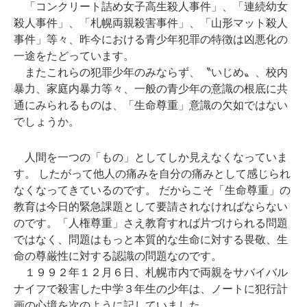
「コンクリート詰め女子高生殺人事件」、「連続幼女
殺人事件」、「札幌両親殺害事件」、「山形マット殺人
事件」等々、昨今における青少年犯罪の特徴は凶悪化の
一途をたどっています。
またこれらの犯罪少年のみならず、〝いじめ〟、校内
暴力、家庭内暴力等々、一般の青少年の意識の根底に共
通にみられるものは、「生命尊重」意識の欠如ではない
でしょうか。
人間を一つの「もの」としてしか見えなくなっていま
す。 したがって他人の痛みを自分の痛みとして感じられ
なくなってきているのです。 だからこそ「生命尊重」の
教育は今日的緊急課題として要請されなければならない
のです。「人権尊重」さえ教育すれば片づけられる問題
ではなく、問題はもっと本質的な生命に対する畏敬、生
命の尊厳性に対する認識の問題なのです。
１９９２年１２月６日、札幌市内で両親をサバイバル
ナイフで殺害した中学３年生の少年は、ノートに犯行計
画の心境を次のように記していました。