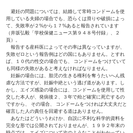
避妊の問題については、結婚して常時コンドームを使
用している夫婦の場合でも、恐らくは滑りや破損によっ
て、失敗率が２%から１７%あると報告されています
（井坂弘毅「学校保健ニュース第９４８号付録」、２
頁）。
報告する産科医によってその率は異なっていますが、
失敗ゼロという報告例はどの国にもありません。とすれ
ば、１０代の性交の場合でも、 コンドームをつけていて
も同様の失敗があると考えなければなりません。
妊娠の場合には、胎児の生きる権利を奪うたいへん残
虐な方法ですが、妊娠中絶という逃げ道があります。し
かし、エイズ感染の場合には、コンドームを使用して性
交した本人が、発病後２、３年で殆ど確実に死亡するの
ですから、 その場合、 コンドームをつければ大丈夫だと
確言した人の責任を回避する道はありません。
あなたはどういうわけか、自説に不利な科学的資料を
完全な形では公開されておりませんが、１９９２年末の
時点では、エイズについて次のようなことがわかってい