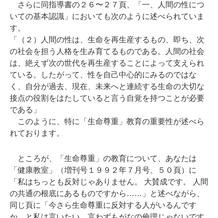
さらに同指導書の２６〜２７頁、「一、人間の性につ
いての基本認識」においても次のように述べられていま
す。
「（２）人間の性は、生命を再生産するもの、即ち、次
の社会を担う人格を生み育てるものである。人間の社会
は、絶えず次の世代を再生産することによって支えられ
ている。したがって、性を自己中心的にみるのではな
く、自分が過去、現在、未来へと連続する生命の大切な
接点の役割をはたしていると言う自覚を持つことが必要
である」
このように、特に「生命尊重」教育の重要性が述べら
れております。
ところが、「生命尊重」の教育について、あなたは
「健康教室」（増刊号１９９２年７月号、５０頁）に
「私はちっとも反対じゃありません。 大賛成です。 人間
の共通の根底にあるものですから……」と述べながら、
同じ頁に「今さら生命尊重に反対する人がいるんです
か、と私は言いたい。言わずもがなの倫理じゃないです