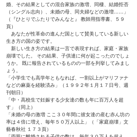
婚、その結果としての混合家族の激増、同棲、結婚拒否
（シングル志向）、未婚の母、同夫婦などの激増……」
（『ひとりでふたりでみんなと』 教師用指導書、５９
頁）
あなたが性革命の進んだ国として賛美している新しい
生き方の国の姿です。
新しい生き方の結果は一言で表現すれば、家庭・家族
崩壊でした。 その結果、子供達に何が起こったのでしょ
うか。 既に報告されているものの一部を列挙してみまし
ょう。
「小学生でも高学年ともなれば、一割以上がマリファナ
などの麻薬を経験済み」（１９９２年１月１７日号、週
刊朝日）
「中・高校生で妊娠する少女達の数も年に百万人を超
す」（同上）
「未婚の母の激増 ここ３０年間に彼女達の産む赤ん坊の
率は４倍に増え、毎年５０万人以上」（「家庭崩壊」文
藝春秋社 １７３頁）
「両親に離婚される子供の数は、毎年３０万人を超え、