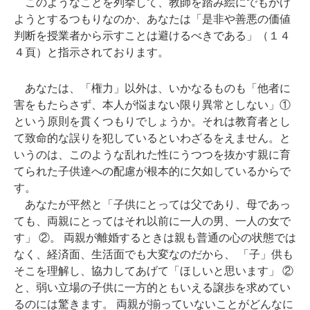
このようなことを列挙して、教師を踏み絵にでもかけ
ようとするつもりなのか、あなたは「是非や善悪の価値
判断を授業者から示すことは避けるべきである」（１４
４頁）と指示されております。
あなたは、「権力」以外は、いかなるものも「他者に
害をもたらさず、本人が悩まない限り異常としない」①
という原則を貫くつもりでしょうか。それは教育者とし
て致命的な誤りを犯しているといわざるをえません。と
いうのは、このような乱れた性にうつつを抜かす親に育
てられた子供達への配慮が根本的に欠如しているからで
す。
あなたが平然と「子供にとっては父であり、母であっ
ても、両親にとってはそれ以前に一人の男、一人の女で
す」 ②。 両親が離婚するときは親も普通の心の状態では
なく、経済面、生活面でも大変なのだから、 「子」供も
そこを理解し、協力してあげて「ほしいと思います」 ②
と、弱い立場の子供に一方的ともいえる譲歩を求めてい
るのには驚きます。 両親が揃っていないことがどんなに