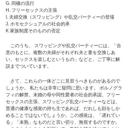
G. 同棲の流行
H. フリーセックスの主張
I. 夫婦交換（スワッピング）や乱交パーティーの登場
J. ホモセクシュアルの社会的承
K 家族制度そのものの否定
このうち、 スワッピングや乱交パーティーには、「合
意のもとに、複数の夫婦がそれぞれ夫と妻を交換しあ
い、セックスを楽しむというもの」などと、ご丁寧に解
説までついています。
さて、これらの一体どこに見習うべきものがあるので
しょうか。 私たちは非常に疑問に思います。 ポルノグラ
フィの解禁、未婚の母や同性愛者の社会的承認、フリー
セックスの主張、スワッピング乱交パーティーなどは、
普通の健康な感覚の持ち主であれば、だれしも顔をしか
めることではないでしょうか。この感覚は、「遅れてい
る」「未熟」なものだと言い切り、無視するのですか。