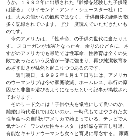
うか。１９９２年に出版された『離婚を経験した子供達
は語る』（サイモンド・アンド・シュースター社）に
は、大人の側からの観察ではなく、 子供自体の絶叫が数
多く記録されています。ぜひ一度読んでいただきたいも
のです。
今のアメリカは、「性革命」の子供の世代に当たりま
す。 スローガンが現実となった今、余りのひどさに、さ
すがのアメリカでも最近では性革命、性教育は全くの失
敗であったという反省が一部に強まり、再び純潔教育を
めざす動きが猛然と起こりつつあるのです。
「週刊朝日」１９９２
年１月１７日号には、アメリカ
のウーマンリブは今や家庭破滅、ホームレス、非行の原
因だと非難を浴びるようになったという記事が掲載され
ております。
そのリード文には「子供や夫を犠牲にして良いのか、
離婚は時代遅れではないのか。一時代もてはやされた女
性革命への自問がアメリカで始まっている。テレビで人
気ナンバーワンの女性キャスターは妊娠を宣言し引退、
有能なキャリアウーマンも次々と育児に専念する。 家庭