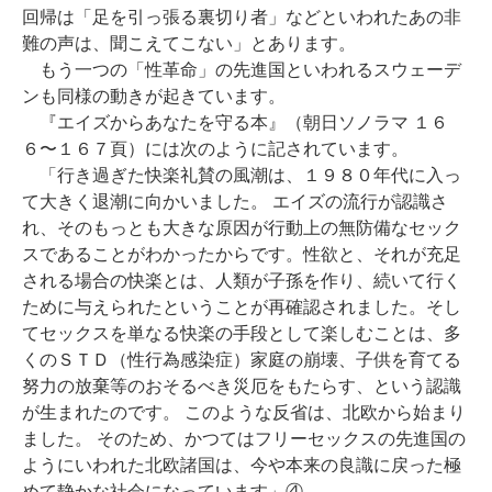
回帰は「足を引っ張る裏切り者」などといわれたあの非
難の声は、聞こえてこない」とあります。
もう一つの「性革命」の先進国といわれるスウェーデ
ンも同様の動きが起きています。
『エイズからあなたを守る本』（朝日ソノラマ １６
６〜１６７頁）には次のように記されています。
「行き過ぎた快楽礼賛の風潮は、１９８０年代に入っ
て大きく退潮に向かいました。 エイズの流行が認識さ
れ、そのもっとも大きな原因が行動上の無防備なセック
スであることがわかったからです。性欲と、それが充足
される場合の快楽とは、人類が子孫を作り、続いて行く
ために与えられたということが再確認されました。そし
てセックスを単なる快楽の手段として楽しむことは、多
くのＳＴＤ（性行為感染症）家庭の崩壊、子供を育てる
努力の放棄等のおそるべき災厄をもたらす、という認識
が生まれたのです。 このような反省は、北欧から始まり
ました。 そのため、かつてはフリーセックスの先進国の
ようにいわれた北欧諸国は、今や本来の良識に戻った極
めて静かな社会になっています」④。