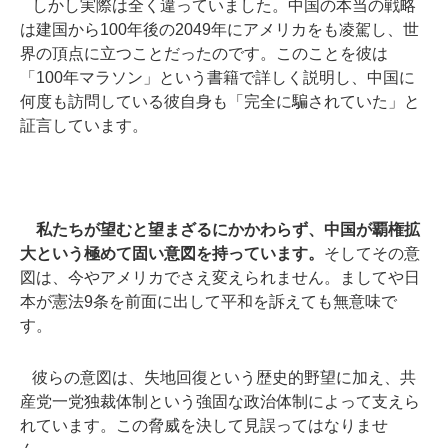
しかし実際は全く違っていました。中国の本当の戦略
は建国から100年後の2049年にアメリカをも凌駕し、世
界の頂点に立つことだったのです。このことを彼は
「100年マラソン」という書籍で詳しく説明し、中国に
何度も訪問している彼自身も「完全に騙されていた」と
証言しています。
私たちが望むと望まざるにかかわらず、中国が覇権拡
大という極めて固い意図を持っています。
そしてその意
図は、今やアメリカでさえ変えられません。ましてや日
本が憲法9条を前面に出して平和を訴えても無意味で
す。
彼らの意図は、失地回復という歴史的野望に加え、共
産党一党独裁体制という強固な政治体制によって支えら
れています。この脅威を決して見誤ってはなりませ