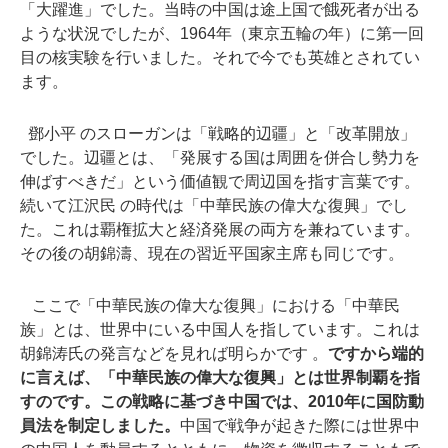
「大躍進」でした。当時の中国は途上国で餓死者が出る
ような状況でしたが、1964年（東京五輪の年）に第一回
目の核実験を行いました。それで今でも英雄とされてい
ます。
鄧小平 のスローガンは「戦略的辺疆」と「改革開放」
でした。辺疆とは、「発展する国は周囲を併合し勢力を
伸ばすべきだ」という価値観で周辺国を指す言葉です。
続いて江沢民 の時代は「中華民族の偉大な復興」でし
た。これは覇権拡大と経済発展の両方を兼ねています。
その後の胡錦濤、現在の習近平国家主席も同じです。
ここで「中華民族の偉大な復興」における「中華民
族」とは、世界中にいる中国人を指しています。これは
胡錦涛氏の発言などを見れば明らかです 。
ですから端的
に言えば、「中華民族の偉大な復興」とは世界制覇を指
すのです。この戦略に基づき中国では、2010年に国防動
員法を制定しました。
中国で戦争が起きた際には世界中