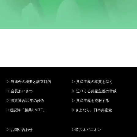
▷ 当連合の概要と設立目的
▷ 共産主義の本質を暴く
▷ 会長あいさつ
▷ 迫りくる共産主義の脅威
▷ 勝共連合55年の歩み
▷ 共産主義を克服する
▷遊説隊「勝共UNITE」
▷さよなら、日本共産党
▷ お問い合わせ
▷勝共オピニオン