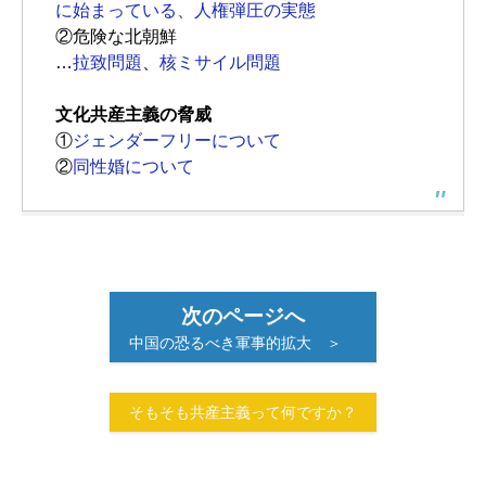
に始まっている
、
人権弾圧の実態
②危険な北朝鮮
…
拉致問題
、
核ミサイル問題
文化共産主義の脅威
①
ジェンダーフリーについて
②
同性婚について
次のページへ
中国の恐るべき軍事的拡大 ＞
そもそも共産主義って何ですか？