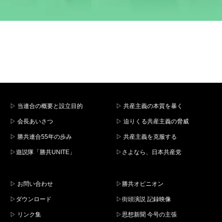
▷ 当連合の概要と設立目的
▷ 共産主義の本質を暴く
▷ 会長あいさつ
▷ 迫りくる共産主義の脅威
▷ 勝共連合55年の歩み
▷ 共産主義を克服する
▷遊説隊「勝共UNITE」
▷さよなら、日本共産党
▷ お問い合わせ
▷勝共オピニオン
▷ダウンロード
▷街頭演説 記録映像
▷ リンク集
▷思想新聞 今号の主張