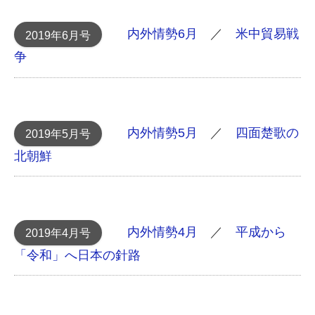
内外情勢6月
／
米中貿易戦
2019年6月号
争
内外情勢5月
／
四面楚歌の
2019年5月号
北朝鮮
内外情勢4月
／
平成から
2019年4月号
「令和」へ 日本の針路