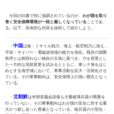
今回の白書で特に強調されているのが、
わが国を取り
巻く安全保障環境が一段と厳しくなっている
ことであ
る。以下、具体的な内容を抜粋して紹介しよう。
中国
・
は核・ミサイル戦力、海上・航空戦力に加え、
宇宙・サイバー・電磁波領域の能力を強化。既存の国際
秩序とは相容れない独自の主張に基づき、力を背景とし
た一方的な現状変更を試みるとともに、東シナ海をはじ
めとする海空域において、軍事活動を拡大・活発化させ
ている。その軍事動向は、安全保障上の強い懸念となっ
ている。
北朝鮮
・
は米朝首脳会談後も大量破壊兵器の廃棄を
行っていない。その軍事動向はわが国の安全に対する重
大かつ差し迫った脅威となっている。核兵器の小型化・