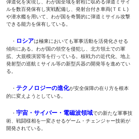
弾道化を実現し、わが国全域を射程に収める弾道ミサイ
ルを数百発保有し実戦配備し、発射台付き車両(ＴＥＬ)
や潜水艦を用いて、わが国を奇襲的に弾道ミサイル攻撃
できる能力を保有している。
ロシア
・
は極東においても軍事活動を活発化させる
傾向にある。わが国の領空を侵犯し、北方領土での軍
拡、大規模演習等を行っている。核戦力の近代化、地上
発射型の巡航ミサイル等の新型兵器の開発等を進めてい
る。
テクノロジーの進化
・
が安全保障の在り方を根本
的に変えようとしている。
宇宙・サイバー・電磁波領域
・
での新たな軍事技
術、戦闘様相を一変させるゲーム・チェンジャー技術が
開発されている。