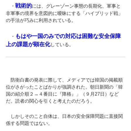
戦術的
・
には、グレーゾーン事態の長期化、軍事と
非軍事の境界を意図的に曖昧にする「ハイブリッド戦」
の手法が巧みに利用されている。
もはや一国のみでの対応は困難な安全保障
・
上の課題が顕在化
している。
防衛白書の発表に際して、メディアでは韓国の掲載順
位がさがったことばかりが強調された。朝日新聞の「韓
国の紹介順２→４番目に『降格』」（９月27日）など
だ。読者の関心を引くと考えたのだろう。
しかしそのこと自体は、日本の安全保障問題に直接関
係する問題ではない。