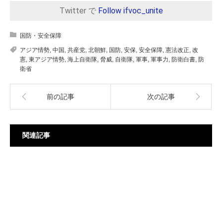
Twitter で
Follow ifvoc_unite
国防・安全保障
アジア情勢
,
中国
,
共産党
,
北朝鮮
,
国防
,
安保
,
安全保障
,
憲法改正
,
改
憲
,
東アジア情勢
,
海上自衛隊
,
脅威
,
自衛隊
,
軍事
,
軍事力
,
防衛白書
,
防
衛省
前の記事
次の記事
関連記事