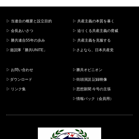
▷ 当連合の概要と設立目的
▷ 共産主義の本質を暴く
▷ 会長あいさつ
▷ 迫りくる共産主義の脅威
▷ 勝共連合55年の歩み
▷ 共産主義を克服する
▷遊説隊「勝共UNITE」
▷さよなら、日本共産党
▷ お問い合わせ
▷勝共オピニオン
▷ダウンロード
▷街頭演説 記録映像
▷ リンク集
▷思想新聞 今号の主張
▷情報パック（会員用）