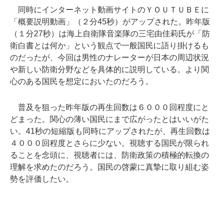
同時にインターネット動画サイトのＹＯＵＴＵＢＥに
「概要説明動画」（２分45秒）がアップされた。昨年版
（１分27秒）は海上自衛隊音楽隊の三宅由佳莉氏が「防
衛白書とは何か」という観点で一般国民に語り掛けるも
のだったが、今回は男性のナレーターが日本の周辺状況
や新しい防衛分野などを具体的に説明している。より関
心のある国民を想定においたのだろう。
普及を狙った昨年版の再生回数は６０００回程度にと
どまった。関心の薄い国民にまで広がったとはいいがた
い。41秒の短縮版も同時にアップされたが、再生回数は
４０００回程度とさらに少ない。視聴する国民が限られ
ることを念頭に、視聴者には、防衛政策の積極的転換の
理解を求めたのだろう。国民の啓蒙に真摯に取り組む姿
勢を評価したい。