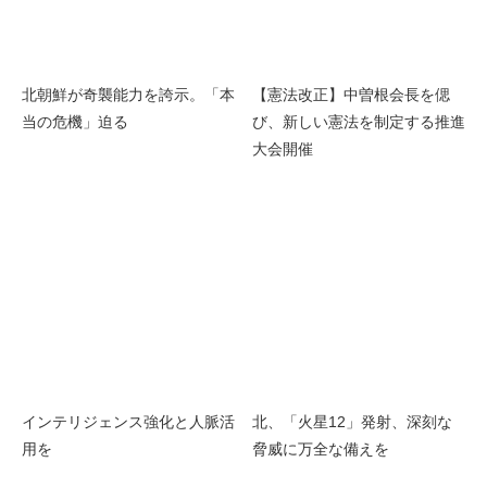
北朝鮮が奇襲能力を誇示。「本
【憲法改正】中曽根会長を偲
当の危機」迫る
び、新しい憲法を制定する推進
大会開催
インテリジェンス強化と人脈活
北、「火星12」発射、深刻な
用を
脅威に万全な備えを