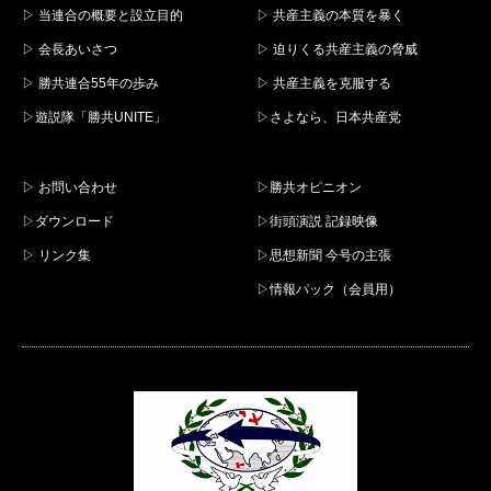
▷ 当連合の概要と設立目的
▷ 共産主義の本質を暴く
▷ 会長あいさつ
▷ 迫りくる共産主義の脅威
▷ 勝共連合55年の歩み
▷ 共産主義を克服する
▷遊説隊「勝共UNITE」
▷さよなら、日本共産党
▷ お問い合わせ
▷勝共オピニオン
▷ダウンロード
▷街頭演説 記録映像
▷ リンク集
▷思想新聞 今号の主張
▷情報パック（会員用）